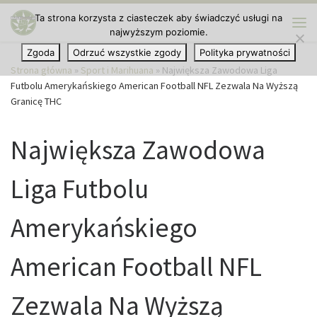
Ta strona korzysta z ciasteczek aby świadczyć usługi na
Przejdź do treści
najwyższym poziomie.
Me
Zgoda
Odrzuć wszystkie zgody
Polityka prywatności
Strona główna
»
Sport i Marihuana
»
Największa Zawodowa Liga
Futbolu Amerykańskiego American Football NFL Zezwala Na Wyższą
Granicę THC
Największa Zawodowa
Liga Futbolu
Amerykańskiego
American Football NFL
Zezwala Na Wyższą