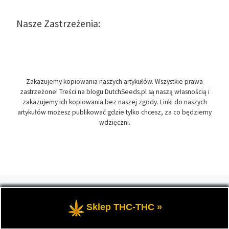
Nasze Zastrzeżenia:
Zakazujemy kopiowania naszych artykułów. Wszystkie prawa
zastrzeżone! Treści na blogu DutchSeeds.pl są naszą własnością i
zakazujemy ich kopiowania bez naszej zgody. Linki do naszych
artykułów możesz publikować gdzie tylko chcesz, za co będziemy
wdzięczni.
© 2026
DutchSeeds.pl
– Wszelkie prawa zastrzeżone
- Temat
przewodni blogu, wszystko na temat marihuany oraz roślin
Sklep THC-THC »
konopi indyjskich, zwanych cannabis.