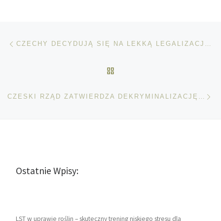
Nawigacja wpisu
Poprzedni wpis
CZECHY DECYDUJĄ SIĘ NA LEKKĄ LEGALIZACJĘ MARIHUANY
POWRÓT DO LISTY POS
Na
CZESKI RZĄD ZATWIERDZA DEKRYMINALIZACJĘ MARIHUANY
Ostatnie Wpisy:
LST w uprawie roślin – skuteczny trening niskiego stresu dla