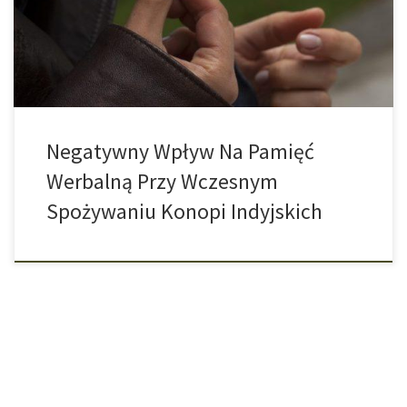
każdy, kto w wieku młodzieńczym regularnie pali marihuanę musi
liczyć się z tym, że jego zdolność […]
Negatywny Wpływ Na Pamięć
Werbalną Przy Wczesnym
Spożywaniu Konopi Indyjskich