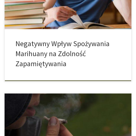
Jednak słaba pamięć werbalna może również powodować
problemy, […]
Negatywny Wpływ Spożywania
Marihuany na Zdolność
Zapamiętywania
Jak palenie marihuany wpływa na sprawność umysłową młodych
ludzi? Zespół badawczy z USA badał tę kwestię przeprowadzając
swoje analizy na rodzeństwach. Podczas nauki do następnego
testu lub egzaminu dobra pamięć powinna być atutem. Jednak