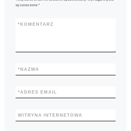
są oznaczone
*
*
KOMENTARZ
*
NAZWA
*
ADRES EMAIL
WITRYNA INTERNETOWA