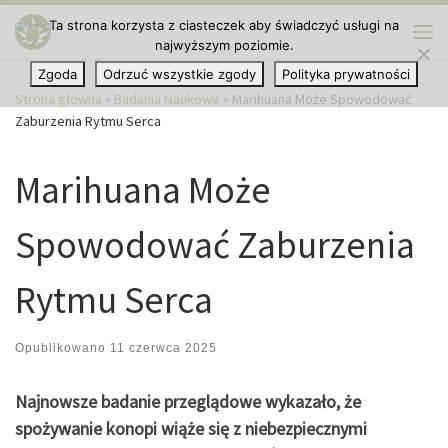
Ta strona korzysta z ciasteczek aby świadczyć usługi na
Przejdź do treści
najwyższym poziomie.
Me
Zgoda
Odrzuć wszystkie zgody
Polityka prywatności
Strona główna
»
Badania Naukowe
»
Marihuana Może Spowodować
Zaburzenia Rytmu Serca
Marihuana Może
Spowodować Zaburzenia
Rytmu Serca
Opublikowano
11 czerwca 2025
Najnowsze badanie przeglądowe wykazało, że
spożywanie konopi wiąże się z niebezpiecznymi