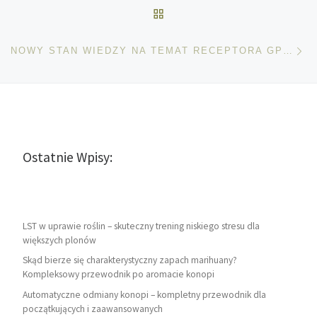
POWRÓT DO LISTY POS
Na
NOWY STAN WIEDZY NA TEMAT RECEPTORA GPR18
Ostatnie Wpisy:
LST w uprawie roślin – skuteczny trening niskiego stresu dla
większych plonów
Skąd bierze się charakterystyczny zapach marihuany?
Kompleksowy przewodnik po aromacie konopi
Automatyczne odmiany konopi – kompletny przewodnik dla
początkujących i zaawansowanych