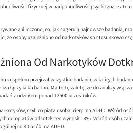
pobudliwości fizycznej w nadpobudliwość psychiczną. Zate
rywane ani leczone, co, jak sugerują najnowsze badania, m
ie, że osoby uzależnione od narkotyków są stosunkowo cz
eżniona Od Narkotyków Dotk
im zespołem przejrzał wszystkie badania, w których badan
za łączy kilka badań. Ma to tę zaletę, że do analizy włącza
 badań z udziałem ponad 12500 uczestników.
narkotyków, czyli co piąta osoba, cierpi na ADHD. Wśród os
ch od opiatów odsetek ten wynosił 18%. Wśród osób uzależ
 ogólnej co 40 osób ma ADHD.