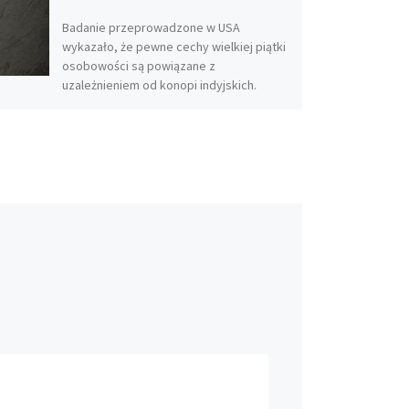
Badanie przeprowadzone w USA
wykazało, że pewne cechy wielkiej piątki
osobowości są powiązane z
uzależnieniem od konopi indyjskich.
Niektórzy ludzie są szczególnie […]