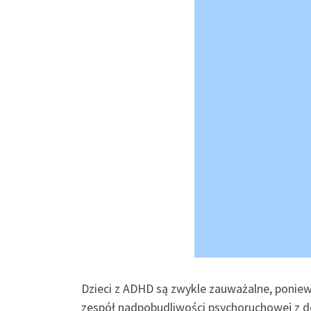
Dzieci z ADHD są zwykle zauważalne, poniew
zespół nadpobudliwości psychoruchowej z def