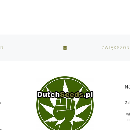
POWRÓT DO LISTY POS
BD
Na
a
Za
wł
L