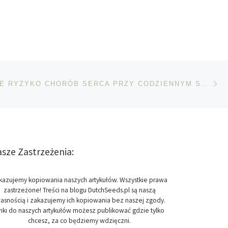
Na
TÓW
ZWIĘKSZONE RYZYKO CHORÓB SERCA PRZY CODZIENNYM SPOŻYCIU MARIHUANY
sze Zastrzeżenia:
kazujemy kopiowania naszych artykułów. Wszystkie prawa
zastrzeżone! Treści na blogu DutchSeeds.pl są naszą
asnością i zakazujemy ich kopiowania bez naszej zgody.
inki do naszych artykułów możesz publikować gdzie tylko
chcesz, za co będziemy wdzięczni.