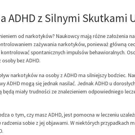
Na ADHD z Silnymi Skutkami
żnieniem od narkotyków? Naukowcy mają różne założenia na
z kontrolowaniem zażywania narkotyków, ponieważ główną ce
ie kontrolować spontanicznych impulsów behawioralnych. O
ż osoby bez ADHD.
ływ narkotyków na osoby z ADHD ma silniejszy bodziec. Nar
wy ADHD mogą się jednak nasilać. Jednak ADHD u dorosłych
ą będą miały trudności ze znalezieniem odpowiedniego lec
edza o tym, czy masz ADHD, jest pomocna w leczeniu uzależ
 radzenia sobie z jej objawami. W niektórych przypadkach m
D.