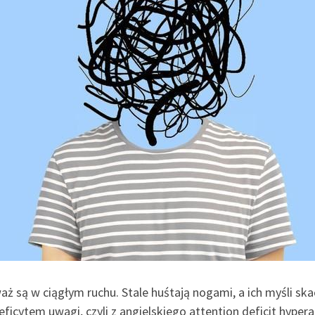
aż są w ciągłym ruchu. Stale huśtają nogami, a ich myśli sk
icytem uwagi, czyli z angielskiego attention deficit hyperac