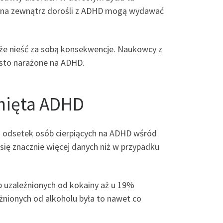
m na zewnątrz dorośli z ADHD mogą wydawać
oże nieść za sobą konsekwencje. Naukowcy z
ęsto narażone na ADHD.
nięta ADHD
o odsetek osób cierpiących na ADHD wśród
 się znacznie więcej danych niż w przypadku
ób uzależnionych od kokainy aż u 19%
nionych od alkoholu była to nawet co