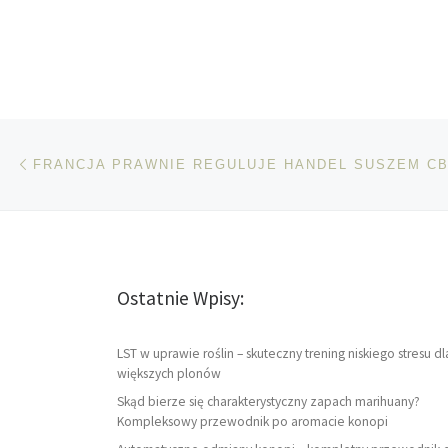
Nawigacja wpisu
Poprzedni wpis
FRANCJA PRAWNIE REGULUJE HANDEL SUSZEM C
Ostatnie Wpisy:
LST w uprawie roślin – skuteczny trening niskiego stresu dl
większych plonów
Skąd bierze się charakterystyczny zapach marihuany?
Kompleksowy przewodnik po aromacie konopi