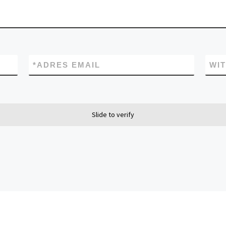
*
ADRES EMAIL
WI
Slide to verify