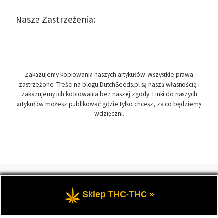
Nasze Zastrzeżenia:
Zakazujemy kopiowania naszych artykułów. Wszystkie prawa
zastrzeżone! Treści na blogu DutchSeeds.pl są naszą własnością i
zakazujemy ich kopiowania bez naszej zgody. Linki do naszych
artykułów możesz publikować gdzie tylko chcesz, za co będziemy
wdzięczni.
© 2026
DutchSeeds.pl
– Wszelkie prawa zastrzeżone
- Temat
przewodni blogu, wszystko na temat marihuany oraz roślin
Sklep THC-THC »
konopi indyjskich, zwanych cannabis.