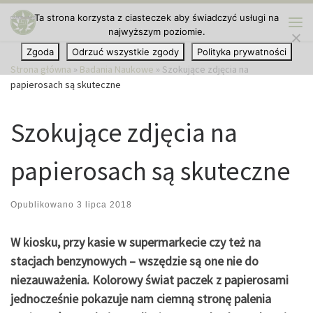
Ta strona korzysta z ciasteczek aby świadczyć usługi na
Przejdź do treści
najwyższym poziomie.
Me
Zgoda
Odrzuć wszystkie zgody
Polityka prywatności
Strona główna
»
Badania Naukowe
»
Szokujące zdjęcia na
papierosach są skuteczne
Szokujące zdjęcia na
papierosach są skuteczne
Opublikowano
3 lipca 2018
W kiosku, przy kasie w supermarkecie czy też na
stacjach benzynowych – wszędzie są one nie do
niezauważenia. Kolorowy świat paczek z papierosami
jednocześnie pokazuje nam ciemną stronę palenia