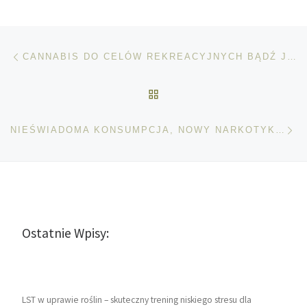
Nawigacja wpisu
Poprzedni wpis
CANNABIS DO CELÓW REKREACYJNYCH BĄDŹ JAKO LEK: CZYM SIĘ RÓŻNIĄ?
POWRÓT DO LISTY POS
Na
NIEŚWIADOMA KONSUMPCJA, NOWY NARKOTYK FLAKKA
Ostatnie Wpisy:
LST w uprawie roślin – skuteczny trening niskiego stresu dla