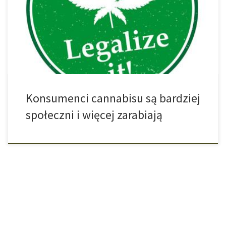
w prawdzie w powolnym tempie, ale już minęły. Zapewne każdy
zna jakichś palaczy marihuany, którzy jej się nie dają, a wręcz
przeciwnie, świetnie radzą sobie w życiu zawodowym […]
Konsumenci cannabisu są bardziej
społeczni i więcej zarabiają