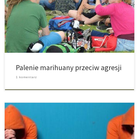
ktokolwiek po zapaleniu jointa stał się agresywny. Może jeśli
powiemy takiej osobie, że jeśli zapali jointa to popełni straszne
przestępstwo i użyje niebezpiecznego narkotyku, który szkodzi
jego materiałowi genetycznemu, ogłupia go, sprawia, że nie
radzi sobie ze swoim życiem i staje się […]
Palenie marihuany przeciw agresji
1 komentarz
W badaniach przeprowadzonych na rodzeństwie bliźniaczym
(Meier, M., Caspi, A., Danes, A., Fisher, H. L., Houts, R., Arsenault, L.
& Moffitt, T. E. (2017). Associations between Adolescent Cannabis