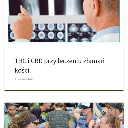
badanie medycznej marihuany. W pierwszym rzędzie są to
badania, które są przeprowadzane na Żydowskim Uniwersytecie
oraz Uniwersytecie Tel Aviv i dzięki którym stwierdzono, że THC
oraz cannabidiol, czyli CBD wspomagają gojenie i zrastanie się
złamanych kości oraz są w stanie […]
THC i CBD przy leczeniu złamań
kości
1 komentarz
Poza kilkoma wyjątkami mało jest znanych przypadków, aby