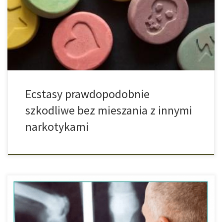
odpowiedzialne jest za to mieszanie go z innymi narkotykami.
Grupie naukowców ze Szwajcarii (Wunderli, M. D., Vonmoos, M.
Fürst, M., Schädelin, K., Kraemer, T., Baumgartner, M. R., Seifritz, E.
& Quednow, B. […]
Ecstasy prawdopodobnie
szkodliwe bez mieszania z innymi
narkotykami
Izraelscy naukowcy nadal są na prowadzącej pozycji jeśli chodzi o