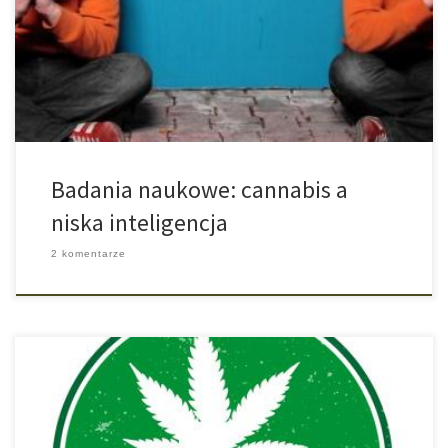
Use and Neuropsychological Decline: A Longitudinal Co-Twin
Control Study. Addiction, doi: 10.1111/add.13946. nie ustalono
żadnych strat umysłowych spowodowanych przez rozpoczęcie
spożywania cannabisu […]
Badania naukowe: cannabis a
niska inteligencja
2 komentarze
Cannabis zrobi z ciebie durnia, lenia i impotenta? Nie! Mamy 2017
rok i czasy, w których wpajano takie rzeczy do głów konsumentów