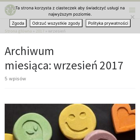
Ta strona korzysta z ciasteczek aby świadczyć usługi na
Przejdź do treści
najwyższym poziomie.
Me
Zgoda
Odrzuć wszystkie zgody
Polityka prywatności
Strona główna
»
2017
»
wrzesień
Archiwum
miesiąca:
wrzesień 2017
5 wpisów
Do tej pory nie było jasne, czy zażywanie samego ecstasy niesie
za sobą słabszą wydajność umysłową czy ostatecznie