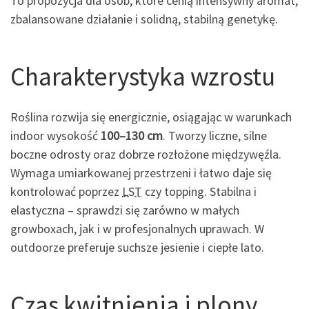
To propozycja dla osób, które cenią intensywny aromat,
zbalansowane działanie i solidną, stabilną genetykę.
Charakterystyka wzrostu
Roślina rozwija się energicznie, osiągając w warunkach
indoor wysokość
100–130 cm
. Tworzy liczne, silne
boczne odrosty oraz dobrze rozłożone międzywęźla.
Wymaga umiarkowanej przestrzeni i łatwo daje się
kontrolować poprzez
LST
czy topping. Stabilna i
elastyczna – sprawdzi się zarówno w małych
growboxach, jak i w profesjonalnych uprawach. W
outdoorze preferuje suchsze jesienie i ciepłe lato.
Czas kwitnienia i plony