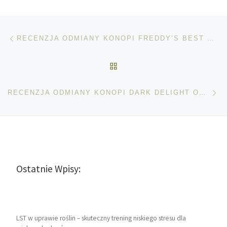
Nawigacja wpisu
Poprzedni wpis
RECENZJA ODMIANY KONOPI FREDDY’S BEST OD DUTCH PASSION
POWRÓT DO LISTY POS
Na
RECENZJA ODMIANY KONOPI DARK DELIGHT OD DUTCH PASSION
Ostatnie Wpisy:
LST w uprawie roślin – skuteczny trening niskiego stresu dla