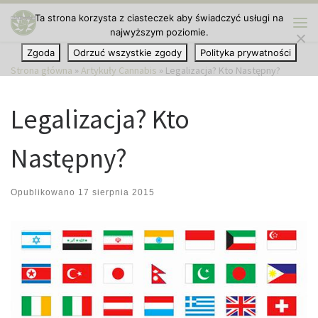
Ta strona korzysta z ciasteczek aby świadczyć usługi na
Przejdź do treści
najwyższym poziomie.
Me
Zgoda
Odrzuć wszystkie zgody
Polityka prywatności
Strona główna
»
Artykuły Cannabis
»
Legalizacja? Kto Następny?
Legalizacja? Kto
Następny?
Opublikowano
17 sierpnia 2015