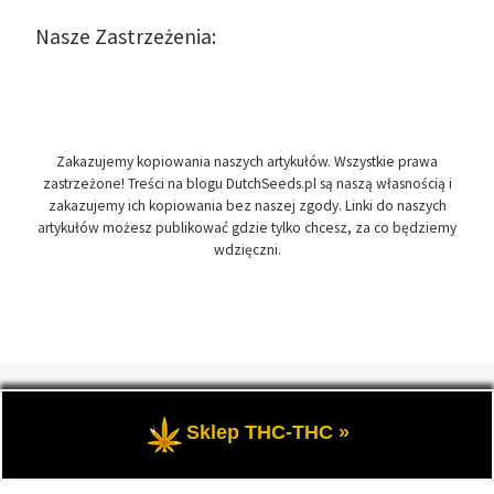
Nasze Zastrzeżenia:
Zakazujemy kopiowania naszych artykułów. Wszystkie prawa
zastrzeżone! Treści na blogu DutchSeeds.pl są naszą własnością i
zakazujemy ich kopiowania bez naszej zgody. Linki do naszych
artykułów możesz publikować gdzie tylko chcesz, za co będziemy
wdzięczni.
© 2026
DutchSeeds.pl
– Wszelkie prawa zastrzeżone
- Temat
przewodni blogu, wszystko na temat marihuany oraz roślin
Sklep THC-THC »
konopi indyjskich, zwanych cannabis.