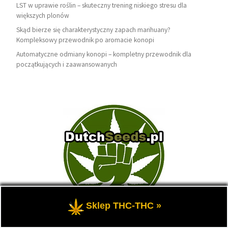
LST w uprawie roślin – skuteczny trening niskiego stresu dla
większych plonów
Skąd bierze się charakterystyczny zapach marihuany?
Kompleksowy przewodnik po aromacie konopi
Automatyczne odmiany konopi – kompletny przewodnik dla
początkujących i zaawansowanych
Sklep THC-THC »