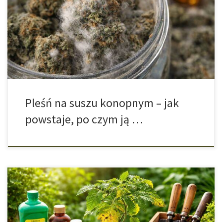
się zarówno na etapie suszenia materiału roślinnego, jak i później
— już podczas przechowywania gotowego suszu. Wbrew
pozorom nie jest to rzadki incydent, lecz realne zagrożenie
wszędzie tam, gdzie pojawia się nadmiar wilgoci, słaba […]
Pleśń na suszu konopnym – jak
powstaje, po czym ją …
Uprawa roślin o wysokim zapotrzebowaniu na składniki odżywcze
(np. pomidorów, papryki, wielu roślin ozdobnych, a także konopi