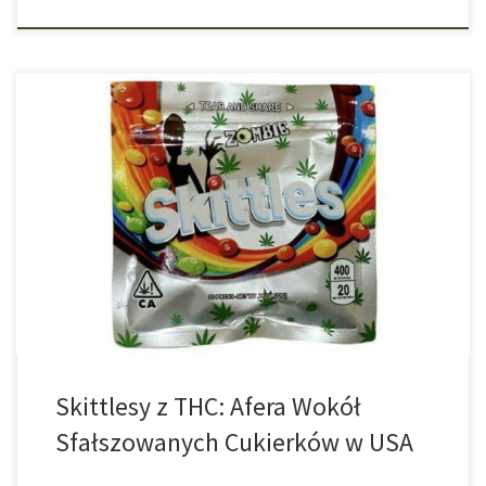
W prasie, zwłaszcza zachodniej, co jakiś czas można przeczytać
doniesienia o nieumyślnym spożyciu marihuany, ponieważ
znajdowała się ona w wypiekach bądź innych produktach
spożywczych, a konsument o tym nie wiedział. W Europie nie
zdarza się to zbyt często – a na pierwsze strony gazet trafiają
raczej takie przypadki, w których […]
Skittlesy z THC: Afera Wokół
Sfałszowanych Cukierków w USA