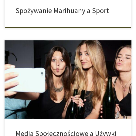
Spożywanie Marihuany a Sport
Pozytywne Przedstawianie Alkoholu Na Tiktoku Szczęśliwi ludzie
pijący wysokoprocentowe drinki i robiący śmieszne rzeczy przed
kamerą. Tak mniej więcej można by podsumować wyniki badania,
w którym sprawdzano reprezentację alkoholu na TikToku. Filmy
uzyskały prawie 300 milionów wyświetleń. W amerykańskim
badaniu przeanalizowano 100 najpopularniejszych filmów na
TikToku wrzucanych przez użytkowników i […]
Media Społecznościowe a Używki