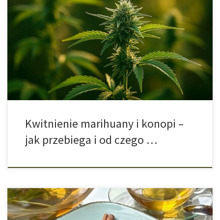
Kwitnienie konopi a długość dnia Kwitnienie konopi zależy od
długości dnia i nocy oraz od odmiany – co więcej, sativy i indici
reagują inaczej na cykl światła. Dlatego warto sprawdzić, jak
fitochrom reguluje czas kwitnienia i w jaki sposób różnią się
warunki uprawy indoor i outdoor. Marihuana jako roślina krótkiego
[…]
Kwitnienie marihuany i konopi –
jak przebiega i od czego …