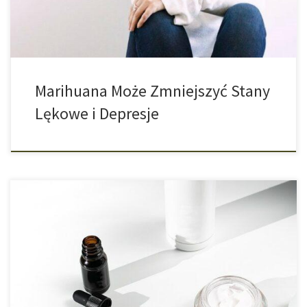
odmian […]
Marihuana Może Zmniejszyć Stany
Lękowe i Depresje
Jakie Istnieją Produkty Zawierające Kannabidiol? CBD już na dobre
zadomowiło się w naszym codziennym życiu. Ta
niepsychoaktywna substancja czynna zyskuje bowiem coraz
większą popularność. Niemal codziennie pojawiają się nowe
produkty z zawartością CBD i nawet nauka i medycyna wykazują
duże zainteresowanie rośliną konopi i jej składnikami. Ale jakie