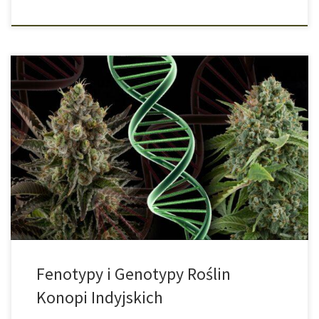
Wszystko, Co Musisz Wiedzieć o Fenotypach i Genotypach Roślin
Marihuany Czy kiedykolwiek zastanawiałeś się, co sprawia, że
Twoja ulubiona odmiana konopi ma wyjątkowe cechy, takie jak
złożony aromat i smak lub wyjątkowe efekty odurzające? A może
doświadczyłeś kiedyś, że z dwóch nasion z tej samej odmiany
wyrosły dwie zupełnie różne […]
Fenotypy i Genotypy Roślin
Konopi Indyjskich