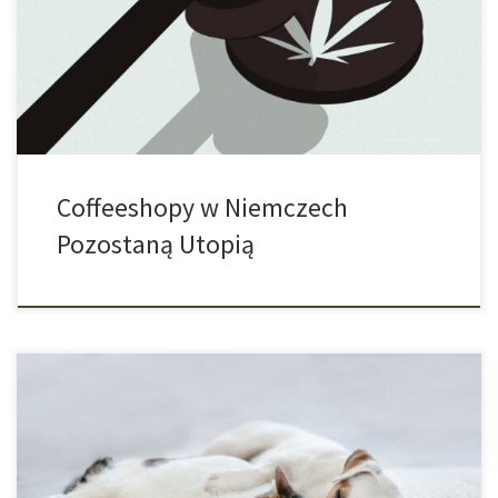
wysłuchać każdego, kto ma coś do powiedzenia. Z niemiecką
dokładnością należy zbadać, co można, a czego nie. Coraz
bardziej okazuje się, że dopóki […]
Coffeeshopy w Niemczech
Pozostaną Utopią
Kannabidiol, w skrócie CBD, może mieć pozytywny wpływ na
ciało, umysł i duszę i jego działanie jest pozytywne nie tylko dla
nas ludzi. CBD może mieć również bardzo pozytywny wpływ na