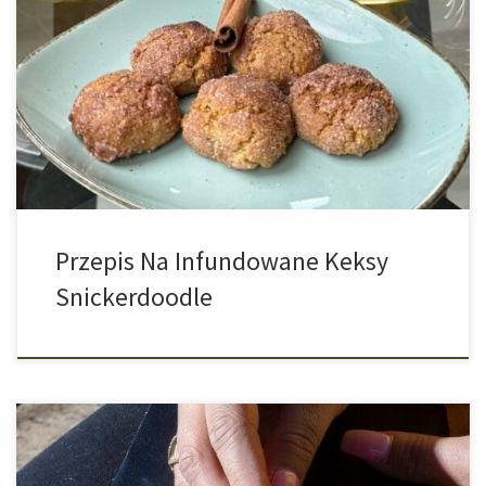
Snickerdoodle to rodzaj ciasteczka z mąki, tłuszczu, cukru i soli,
które jest obtaczane w cukrze cynamonowym. Snickerdoodle
charakteryzują się popękaną powierzchnią i mogą być chrupiące
lub miękkie, w zależności od użytych składników. My jednak
stworzyliśmy własną wersję tej słodkiej przekąski, używając w
przepisie masła konopnego. Z przepisu powstanie około 30 […]
Przepis Na Infundowane Keksy
Snickerdoodle