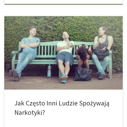
Badanie przeprowadzone na ośmiu uniwersytetach w Niemczech
wykazało, że większość studentów przecenia używanie
narkotyków przez swoich kolegów, co z kolei ma wpływ na ich
własną konsumpcję. Przeglądając media społecznościowe często
można mieć wrażenie, że wszyscy inni ludzie są niemalże cały
czas na wakacjach. Nocne imprezy, regularne ćwiczenia, zdrowe
odżywianie i […]
Jak Często Inni Ludzie Spożywają
Narkotyki?