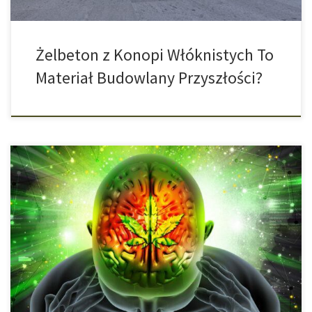
Żelbeton z Konopi Włóknistych To
Materiał Budowlany Przyszłości?
Nowe Badania Pokazują Nowe Wyniki Konopie indyjskie to rośliny
lecznicze. Licznie produkowane przez te rośliny substancje
czynne mogą być stosowane przeciw wielu ostrym objawom i
według użytkowników często skutecznie przeciwdziałają różnym
dolegliwościom. Nowe badania przeprowadzone w Kalifornii
dowodzą, że stosowanie marihuany może również chronić przed
śmiercią w szpitalu. Według naukowców […]