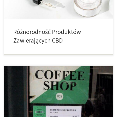
produkty CBD […]
Różnorodność Produktów
Zawierających CBD
Władze Amsterdamu Jeszcze w Tym Roku Planują Zakazać
Marihuany Dla Przyjezdnych Burmistrz Amsterdamu, Femke
Halsema, już niedługo może stać się najbardziej nielubianą panią
burmistrz na całym świecie. Wszystko przez to, że 55-latka chce
wprowadzić w Amsterdamie, czyli światowej Mekce
coffeeshopów, zakaz sprzedaży marihuany dla turystów. Kwestia
ta od kilku lat […]