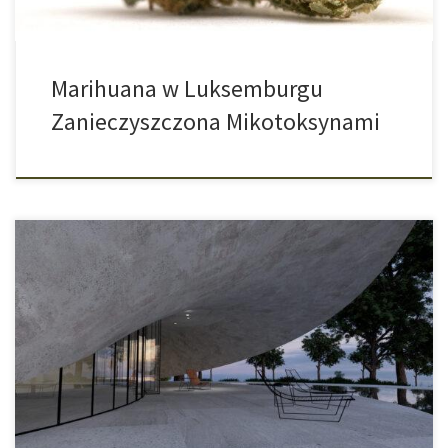
Marihuana w Luksemburgu
Zanieczyszczona Mikotoksynami
Badania Nad Alternatywnymi Materiałami Budowlanymi z Konopi
Nowoczesna architektura często opiera się na betonie wspartym
stalowym rusztowaniem. Ten wzmocniony beton lub wszystkim
dobrze znany żelbet jest szczególnie popularny, ponieważ jest
tani, a jednocześnie wyjątkowo nośny. Zawalające się konstrukcje
ujawniają jednak pewien problem: prędzej czy później w każdym
betonie powstają minimalne […]