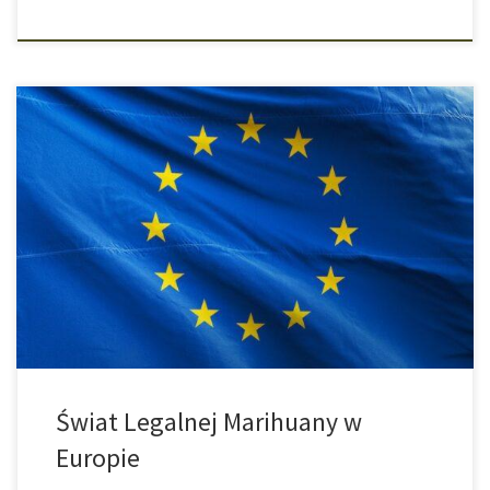
Marihuana od dawna jest znana na całym świecie i w
międzyczasie zyskała wielu wrogów, ale i też wielu zwolenników.
Od dosyć niedawna nowym trendem stała się tak zwana legalna
marihuana, wszystkim lepiej znana jako susz CBD. Legalizacja
marihuany idzie na przód na całym świecie, a Unia Europejska nie
pozostaje w […]
Świat Legalnej Marihuany w
Europie