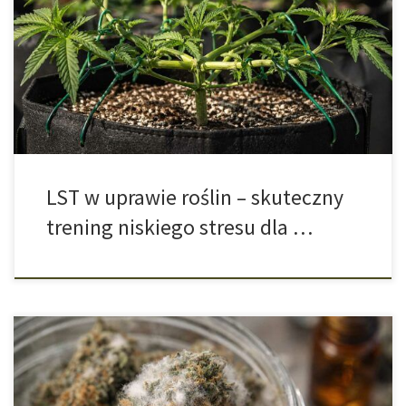
najpopularniejszych i najbardziej efektywnych technik
stosowanych w nowoczesnej uprawie roślin. Metoda ta zyskała
ogromne uznanie zarówno wśród początkujących ogrodników, jak
i doświadczonych hodowców, ponieważ łączy prostotę
wykonania z bardzo wysoką skutecznością. Jej głównym
założeniem jest świadome kształtowanie struktury rośliny […]
LST w uprawie roślin – skuteczny
trening niskiego stresu dla …
Pleśń na suszu konopnym to jeden z najpoważniejszych
problemów związanych z jakością pąków cannabis. Może pojawić