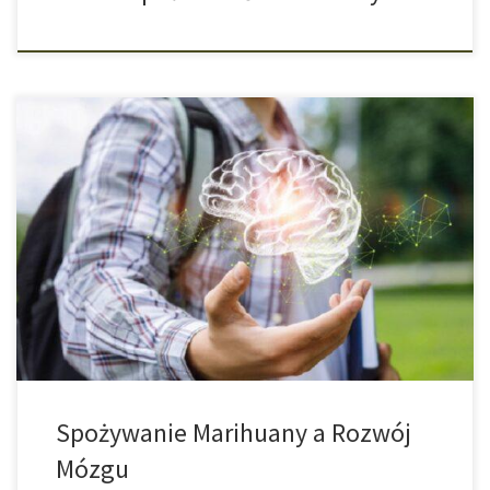
Jak Szkodliwe Jest Spożywanie Marihuany Na Mózgi Młodych
Ludzi? Wprawdzie na to pytanie nauka jeszcze nie znalazła
jednoznacznej odpowiedzi, jednak ustalono, że zaprzestanie
nałogowego spożywania marihuany niesie za sobą dużo korzyści.
Do 1 października 2011 roku w Niderlandach wszyscy, którzy
ukończyli 18 rok życia mogli w tamtejszych Coffeeshopach
legalnie kupić […]
Spożywanie Marihuany a Rozwój
Mózgu