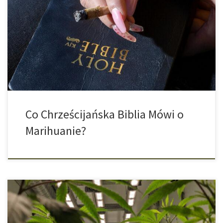
Obecność wzmianek w Biblii o marihuanie raczej nie jest faktem,
o którym usłyszymy podczas niedzielnego nabożeństwa.
Współczesna chrześcijańska instytucja marszczy brwi na temat
konopi i raczej niechętnie chce słyszeć czy mówić o tej roślinie,
bo w końcu to narkotyk, jednak, czy zawsze tak było? Wiele
starożytnych kultur na całym świecie […]
Co Chrześcijańska Biblia Mówi o
Marihuanie?
Tym samym Kolumbia jest drugim krajem w Ameryce Południowej,