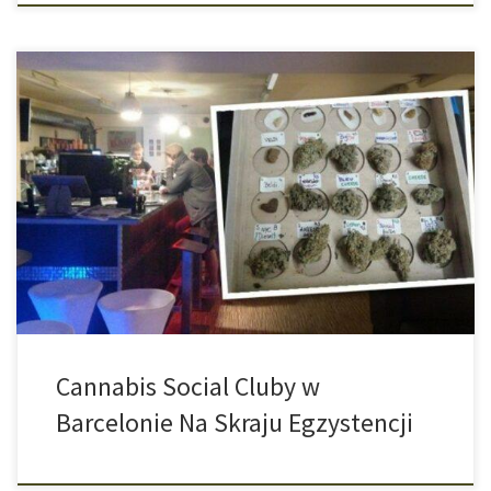
Barcelona od kilku dobrych lat słynie jako raj dla konsumentów i
koneserów marihuany. Nawet sam Amsterdam już nie jest w stanie
konkurować z nią w tej dziedzinie. Konopne kluby towarzyskie,
czyli tak zwane Cannabis Social Cluby w Barcelonie (gdzie
znajduje się główna i największa ich część w Hiszpanii) cieszą się
[…]
Cannabis Social Cluby w
Barcelonie Na Skraju Egzystencji