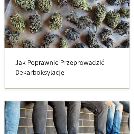
nadającą się do zjedzenia partię marihuany. Może wiesz, czym
jest dekarboksylacja, a może o niej słyszałeś, ale masz małe
pojęcie na ten temat. W tym artykule wyjaśnimy Ci, co to jest i jak
się do tego zabrać! Jeśli chcesz poczuć działanie THC, to […]
Jak Poprawnie Przeprowadzić
Dekarboksylację
Palenie marihuany może uzależniać, tak samo jak spożywanie
każdej innej używki. Jak sugerują ostatnie badania, w porównaniu