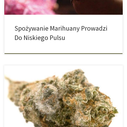
Spożywanie Marihuany Prowadzi
Do Niskiego Pulsu
Jedna Trzecia Marihuany w Luksemburgu Jest Zanieczyszczona
Jedna trzecia nielegalnej marihuany w Luksemburgu jest
zanieczyszczona mikotoksynami. Jest to wynik obszernego
badania przeprowadzonego przez Laboratoire National de Santé
(LNS), w którym dwa zespoły (toksykologii analitycznej i chemii
farmaceutycznej) zbadały próbki marihuany i haszyszu pod kątem
obecności mikotoksyn. Zgodnie z badaniem przeprowadzonym
[…]