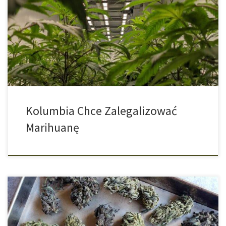
który chce zalegalizować marihuanę. Podczas gdy w Niemczech
proces legalizacji jest opóźniony, na innym kontynencie dzieje się
znacznie więcej i szybciej. Kolumbia, jako drugi kraj Ameryki
Południowej (Urugwaj był pierwszym) planuje zalegalizować
marihuanę do celów rekreacyjnych. Tak wynika z raportu
magazynu […]
Kolumbia Chce Zalegalizować
Marihuanę
Jeśli to czytasz, to prawdopodobnie zamierzasz stworzyć