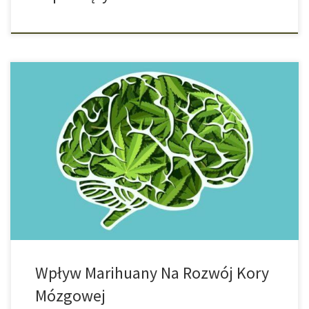
Wpływ Używania Konopi Indyjskich Na Rozwój Mózgu u
Nastolatków w Odstępach Pięciu Lat Nasz mózg się kurczy. Jest to
normalny proces podczas, którego mózg dojrzewa. Noworodki
mają mniej więcej tyle samo komórek nerwowych, co dorośli.
Jednak szare komórki muszą się ze sobą połączyć, aby stworzyć
wydajną sieć. Nie wszystkie komórki […]
Wpływ Marihuany Na Rozwój Kory
Mózgowej