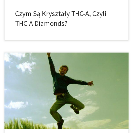
Czym Są Kryształy THC-A, Czyli
THC-A Diamonds?
Sport Może Złagodzić Pogorszenie Zdrowia Psychicznego
Spowodowanego Używaniem Konopi Indyjskich Częste palenie
marihuany może mieć negatywny wpływ na umysł, a w
szczególności dotyczy to młodych ludzi. Jednak według
najnowszych badań regularne ćwiczenia fizyczne mogą pomóc
złagodzić negatywny wpływ nadmiernego palenia marihuany na
zdrowie psychiczne. Palenie marihuany może wywoływać
przyjemne uczucia, […]