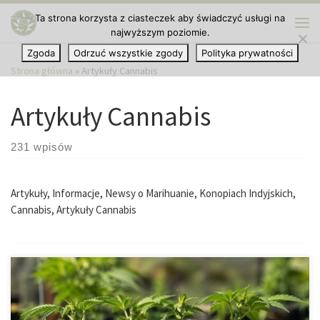
Ta strona korzysta z ciasteczek aby świadczyć usługi na
Przejdź do treści
najwyższym poziomie.
Me
Zgoda
Odrzuć wszystkie zgody
Polityka prywatności
Strona główna
»
Artykuły Cannabis
Artykuły Cannabis
231 wpisów
Artykuły, Informacje, Newsy o Marihuanie, Konopiach Indyjskich,
Cannabis, Artykuły Cannabis
Trening niskiego stresu (LST – Low Stress Training) to jedna z