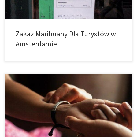
Zakaz Marihuany Dla Turystów w
Amsterdamie
Skutki Spożywania Marihuany Marihuana sprawia, że jedni ludzie
stają się spokojniejsi, z kolei drudzy bardziej nakręceni. Wszystko
zależy od spożywanej odmiany oraz od uwarunkowań samego
palacza, np. w jakim stopniu rozwinęła się u niego tolerancja na
THC oraz innych czynników metabolicznych. Aby dowiedzieć się,
jaki wpływ na tętno spoczynkowe ma […]