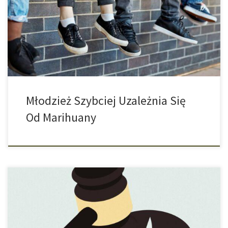
z dorosłymi, młodzi ludzie szybciej uzależniają się od marihuany.
Spożywana marihuana nie zawsze ma takie samo działanie. W
zależności od sytuacji i nastroju oraz od osoby odurzenie może
być inne. Ryzyko związane z […]
Młodzież Szybciej Uzależnia Się
Od Marihuany
Debata na temat legalizacji konopi indyjskich w Niemczech
nieprzerwanie trwa. Rząd federalny kierowany przez partie SPD,
Zielonych i FDP chce wreszcie konkretnie wziąć się do roboty i