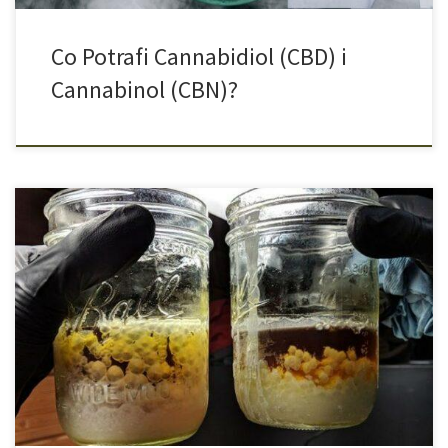
Co Potrafi Cannabidiol (CBD) i
Cannabinol (CBN)?
Wysokoskoncentrowane Ekstrakty Konopne Diamenty, szafiry,
rubiny, szmaragdy… Fascynacja kamieniami szlachetnymi i z
pewnością wyjaśnia też rosnącą popularność diamentów THCA. Są
to ekstrakty z konopi, które nie tylko pięknie wyglądają, ale
również mają ogromną moc i intensywny aromat. Koncentraty z
konopi indyjskich mogą się bardzo różnić pod względem
konsystencji, działania, koloru […]