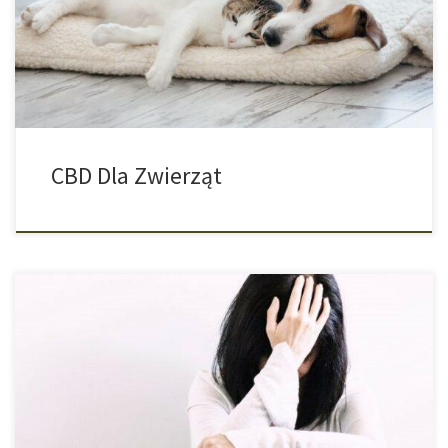
zwierzęta. Działa podobnie jak u ludzi, ponieważ każdy ssak
posiada system endokannabinoidowy, który oddziałuje z
podłączonymi do niego receptorami. […]
CBD Dla Zwierząt
Obecnie istnieje niewiele badań na temat skuteczności marihuany
w walce z depresją i lękiem. W 2019 roku naukowcy z
Uniwersytetu Stanowego Waszyngton po raz pierwszy
przeprowadzili badania na podstawie doświadczeń z życia
pacjentów z konopiami indyjskimi, gdzie już wykazano, że
największą skuteczność w walce z depresją uzyskano przy użyciu