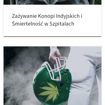
Zażywanie Konopi Indyjskich i
Śmiertelność w Szpitalach
Nowe Badania Naukowe Nad Marihuaną Od dawna wiadomo, że
różne substancje czynne występujące w konopiach indyjskich
wywołują nie tylko efekty odurzające. Zwłaszcza
niepsychoaktywny kannabidiol (CBD) stał się w ostatnich latach
środkiem, o którym mówi się, że wywołuje pozytywne efekty w
wielu dziedzinach. Badania naukowe nad epilepsją czy chorobą
Alzheimera niejednokrotnie […]