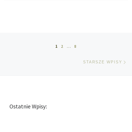
Nawigacja po wpisach
1
2
…
8
St
STARSZE WPISY
Ostatnie Wpisy: