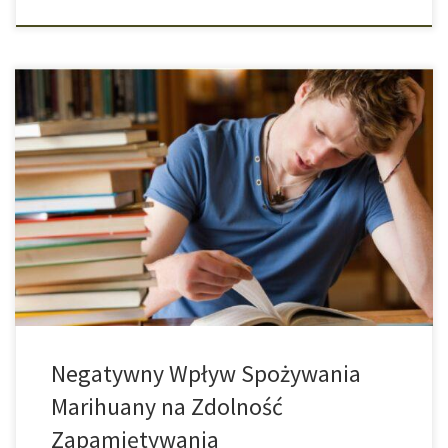
Marihuana Negatywnie Wpływa na Pamięć Werbalną u Młodych
Ludzi Badanie podłużne sugeruje, że wczesne rozpoczęcie
regularnego używania konopi indyjskich może pogarszać retencję
słowną u młodych ludzi. Jak nazywała się postać w filmie, którego
tytuł właśnie mi umknął? Można zapomnieć o takich rzeczach.
Jednak słaba pamięć werbalna może również powodować
problemy, […]
Negatywny Wpływ Spożywania
Marihuany na Zdolność
Zapamiętywania