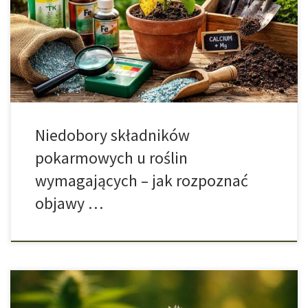
włóknistych w krajach, gdzie jest to dozwolone) wymaga czegoś
więcej niż tylko światła i wody. Kluczowe jest zbilansowane
żywienie oraz utrzymanie warunków, które pozwalają roślinie
realnie korzystać z tego, co dostarczasz. W praktyce […]
Niedobory składników
pokarmowych u roślin
wymagających – jak rozpoznać
objawy …