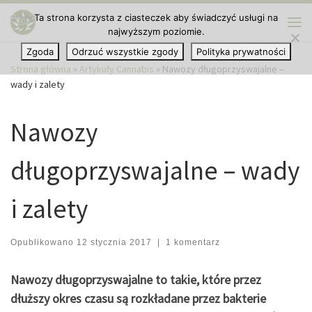
Ta strona korzysta z ciasteczek aby świadczyć usługi na
Przejdź do treści
najwyższym poziomie.
Me
Zgoda
Odrzuć wszystkie zgody
Polityka prywatności
Strona główna
»
Artykuły Cannabis
»
Nawozy długoprzyswajalne –
wady i zalety
Nawozy
długoprzyswajalne – wady
i zalety
Opublikowano
12 stycznia 2017
|
1 komentarz
Nawozy długoprzyswajalne to takie, które przez
dłuższy okres czasu są rozkładane przez bakterie