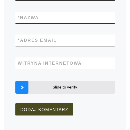
*
NAZWA
*
ADRES EMAIL
WITRYNA INTERNETOWA
Slide to verify