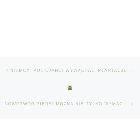
Nawigacja wpisu
Poprzedni wpis
NIEMCY: POLICJANCI WYWĄCHALI PLANTACJĘ MARIHUANY
POWRÓT DO LISTY POS
Na
NOWOTWÓR PIERSI MOŻNA NIE TYLKO WYMACAĆ, ALE I TEŻ WYPATRZEĆ