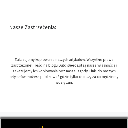
Nasze Zastrzeżenia:
Zakazujemy kopiowania naszych artykułów. Wszystkie prawa
zastrzeżone! Treści na blogu DutchSeeds.pl są naszą własnością i
zakazujemy ich kopiowania bez naszej zgody. Linki do naszych
artykułów możesz publikować gdzie tylko chcesz, za co będziemy
wdzięczni.
© 2026
DutchSeeds.pl
– Wszelkie prawa zastrzeżone
- Temat
przewodni blogu, wszystko na temat marihuany oraz roślin