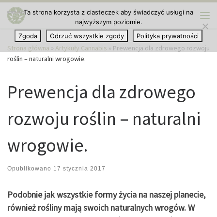
Ta strona korzysta z ciasteczek aby świadczyć usługi na
Przejdź do treści
najwyższym poziomie.
Me
Zgoda
Odrzuć wszystkie zgody
Polityka prywatności
Strona główna
»
Artykuły Cannabis
»
Prewencja dla zdrowego rozwoju
roślin – naturalni wrogowie.
Prewencja dla zdrowego
rozwoju roślin – naturalni
wrogowie.
Opublikowano
17 stycznia 2017
Podobnie jak wszystkie formy życia na naszej planecie,
również rośliny mają swoich naturalnych wrogów. W