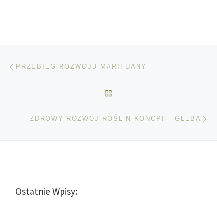
Nawigacja wpisu
Poprzedni wpis
PRZEBIEG ROZWOJU MARIHUANY
POWRÓT DO LISTY POS
Na
ZDROWY ROZWÓJ ROŚLIN KONOPI – GLEBA
Ostatnie Wpisy: