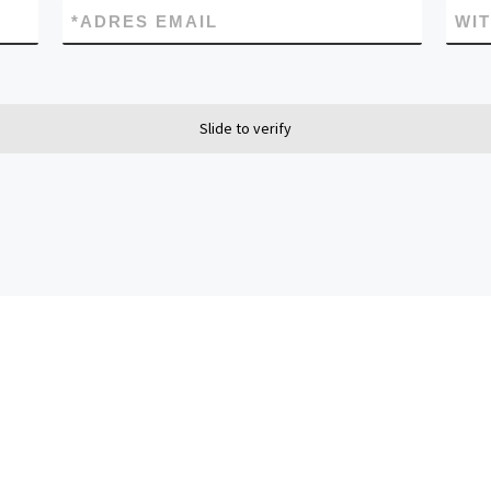
*
ADRES EMAIL
WI
Slide to verify