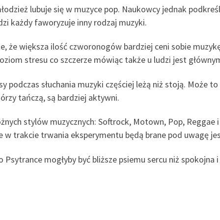
 młodzież lubuje się w muzyce pop. Naukowcy jednak podkreśli
dzi każdy faworyzuje inny rodzaj muzyki.
, że większa ilość czworonogów bardziej ceni sobie muzykę
poziom stresu co szczerze mówiąc także u ludzi jest główny
psy podczas słuchania muzyki częściej leżą niż stoją. Może t
tórzy tańczą, są bardziej aktywni.
nych stylów muzycznych: Softrock, Motown, Pop, Reggae i 
 że w trakcie trwania eksperymentu będą brane pod uwagę jes
bo Psytrance mogłyby być bliższe psiemu sercu niż spokojna