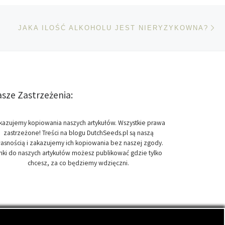
Na
TÓW
JAKA ILOŚĆ ALKOHOLU JEST NIERYZYKOWNA?
sze Zastrzeżenia:
kazujemy kopiowania naszych artykułów. Wszystkie prawa
zastrzeżone! Treści na blogu DutchSeeds.pl są naszą
asnością i zakazujemy ich kopiowania bez naszej zgody.
inki do naszych artykułów możesz publikować gdzie tylko
chcesz, za co będziemy wdzięczni.