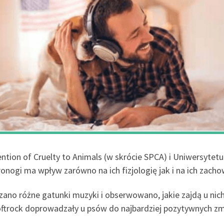
ention of Cruelty to Animals (w skrócie SPCA) i Uniwersyte
ronogi ma wpływ zarówno na ich fizjologię jak i na ich zacho
zano różne gatunki muzyki i obserwowano, jakie zajdą u ni
Softrock doprowadzały u psów do najbardziej pozytywnych zm