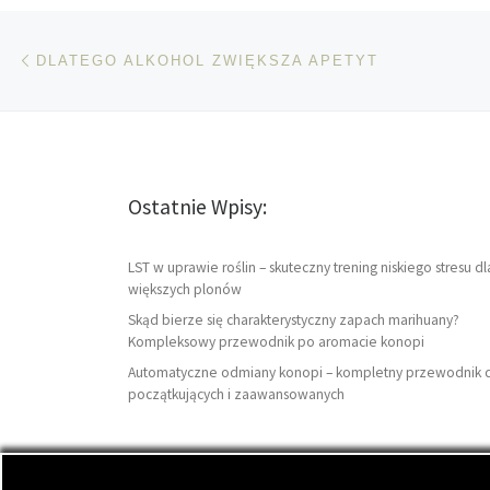
Nawigacja wpisu
Poprzedni wpis
DLATEGO ALKOHOL ZWIĘKSZA APETYT
Ostatnie Wpisy:
LST w uprawie roślin – skuteczny trening niskiego stresu dl
większych plonów
Skąd bierze się charakterystyczny zapach marihuany?
Kompleksowy przewodnik po aromacie konopi
Automatyczne odmiany konopi – kompletny przewodnik 
początkujących i zaawansowanych