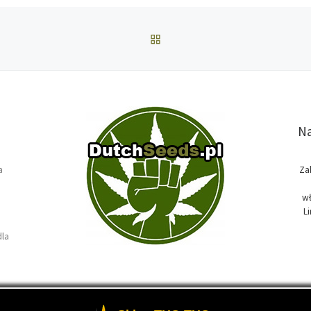
POWRÓT DO LISTY POS
Na
a
Za
wł
L
dla