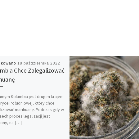
likowano
18 października 2022
mbia Chce Zalegalizować
huanę
amym Kolumbia jest drugim krajem
yce Południowej, który chce
lizować marihuanę. Podczas gdy w
ech proces legalizacji jest
ony, na […]