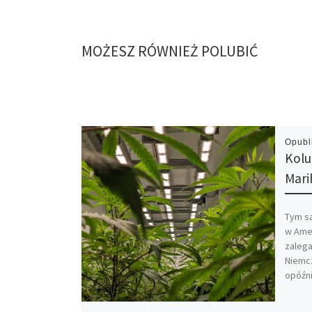
MOŻESZ RÓWNIEŻ POLUBIĆ
Opub
Kolu
Mari
Tym s
w Amer
zalega
Niemcz
opóźni