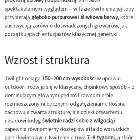
prostotą uprawy i odpornością
, ale także
spektakularnym wyglądem – w fazie kwitnienia jej topy
przybierają
głęboko purpurowe i śliwkowe barwy
, które
zachwycają zarówno doświadczonych growerów, jak i
początkujących entuzjastów klasycznej genetyki.
Wzrost i struktura
Twilight osiąga
150–200 cm wysokości
w uprawie
outdoor i rozwija się w klasyczny, choinkowy sposób – z
dominującym głównym pędem i równomiernie
rozmieszczonymi bocznymi odgałęzieniami. Roślina
zachowuje zwartą strukturę, ale dzięki otwartemu
układowi łodyg
świetnie radzi sobie z wilgocią
i
zapewnia równomierny dostęp światła do wszystkich
partii kwiatowych. Kwitnienie trwa
7–8 tygodni
, a zbiór