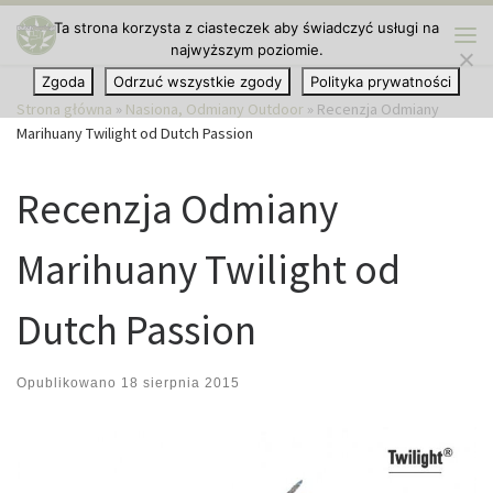
Ta strona korzysta z ciasteczek aby świadczyć usługi na
Przejdź do treści
najwyższym poziomie.
Me
Zgoda
Odrzuć wszystkie zgody
Polityka prywatności
Strona główna
»
Nasiona, Odmiany Outdoor
»
Recenzja Odmiany
Marihuany Twilight od Dutch Passion
Recenzja Odmiany
Marihuany Twilight od
Dutch Passion
Opublikowano
18 sierpnia 2015