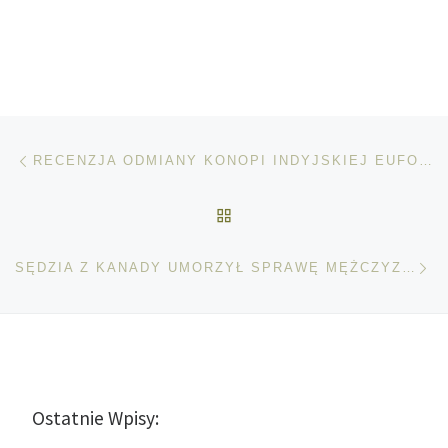
Nawigacja wpisu
Poprzedni wpis
RECENZJA ODMIANY KONOPI INDYJSKIEJ EUFORIA OD DUTCH PASSION
POWRÓT DO LISTY POS
Na
SĘDZIA Z KANADY UMORZYŁ SPRAWĘ MĘŻCZYZNY, KTÓRY HODOWAŁ 414 ROŚLIN MARIHUANY
Ostatnie Wpisy: