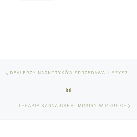
Nawigacja wpisu
Poprzedni wpis
DEALERZY NARKOTYKÓW SPRZEDAWALI SZYSZKI ZAMIAST MARIHUANY
POWRÓT DO LISTY POS
Na
TERAPIA KANNABISEM: MINUSY W PIGUŁCE