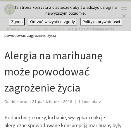
Ta strona korzysta z ciasteczek aby świadczyć usługi na
Przejdź do treści
najwyższym poziomie.
Me
Zgoda
Odrzuć wszystkie zgody
Polityka prywatności
Strona główna
»
Artykuły Cannabis
»
Alergia na marihuanę może
powodować zagrożenie życia
Alergia na marihuanę
może powodować
zagrożenie życia
Opublikowano
21 października 2016
|
1 komentarz
Podpuchnięte oczy, kichanie, wysypka: reakcje
alergiczne spowodowane konsumpcją marihuany były