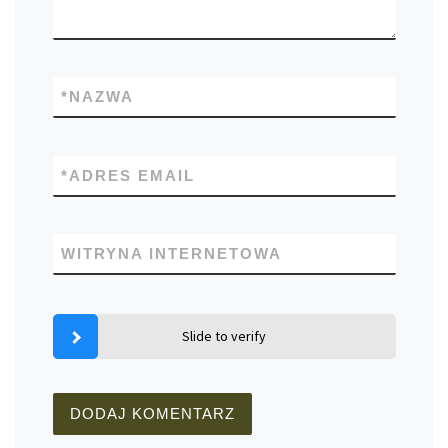
*
NAZWA
*
ADRES EMAIL
WITRYNA INTERNETOWA
Slide to verify