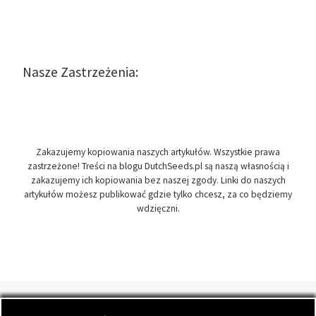
Nasze Zastrzeżenia:
Zakazujemy kopiowania naszych artykułów. Wszystkie prawa
zastrzeżone! Treści na blogu DutchSeeds.pl są naszą własnością i
zakazujemy ich kopiowania bez naszej zgody. Linki do naszych
artykułów możesz publikować gdzie tylko chcesz, za co będziemy
wdzięczni.
© 2026
DutchSeeds.pl
– Wszelkie prawa zastrzeżone
- Temat