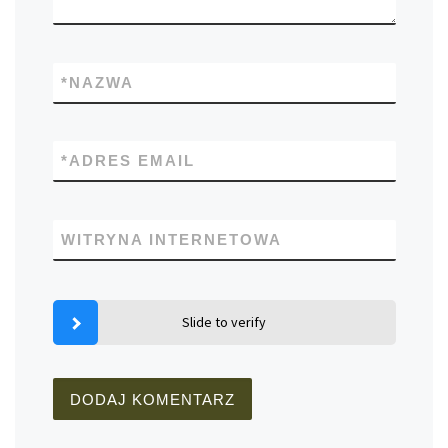
*
NAZWA
*
ADRES EMAIL
WITRYNA INTERNETOWA
Slide to verify