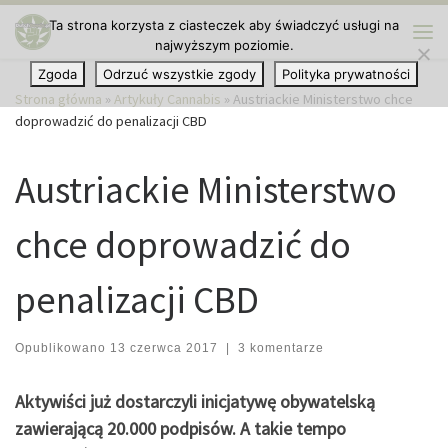
Ta strona korzysta z ciasteczek aby świadczyć usługi na
Przejdź do treści
najwyższym poziomie.
Me
Zgoda
Odrzuć wszystkie zgody
Polityka prywatności
Strona główna
»
Artykuły Cannabis
»
Austriackie Ministerstwo chce
doprowadzić do penalizacji CBD
Austriackie Ministerstwo
chce doprowadzić do
penalizacji CBD
Opublikowano
13 czerwca 2017
|
3 komentarze
Aktywiści już dostarczyli inicjatywę obywatelską
zawierającą 20.000 podpisów. A takie tempo