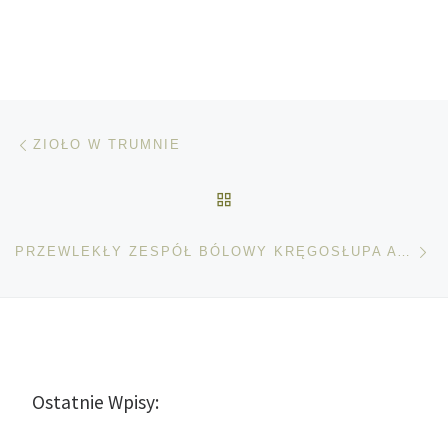
Nawigacja wpisu
Poprzedni wpis
ZIOŁO W TRUMNIE
POWRÓT DO LISTY POS
Na
PRZEWLEKŁY ZESPÓŁ BÓLOWY KRĘGOSŁUPA A MEDYCZNA MARIHUANA
Ostatnie Wpisy: