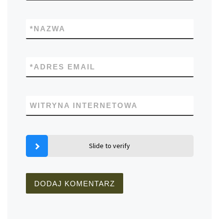
*
NAZWA
*
ADRES EMAIL
WITRYNA INTERNETOWA
Slide to verify