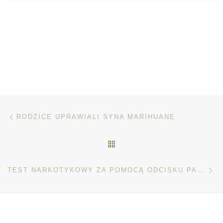
Nawigacja wpisu
Poprzedni wpis
RODZICE UPRAWIALI SYNA MARIHUANĘ
POWRÓT DO LISTY POS
Na
TEST NARKOTYKOWY ZA POMOCĄ ODCISKU PALCA