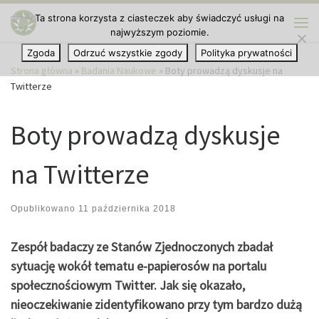
Ta strona korzysta z ciasteczek aby świadczyć usługi na
Przejdź do treści
najwyższym poziomie.
Me
Zgoda
Odrzuć wszystkie zgody
Polityka prywatności
Strona główna
»
Badania Naukowe
»
Boty prowadzą dyskusje na
Twitterze
Boty prowadzą dyskusje
na Twitterze
Opublikowano
11 października 2018
Zespół badaczy ze Stanów Zjednoczonych zbadał
sytuację wokół tematu e-papierosów na portalu
społecznościowym Twitter. Jak się okazało,
nieoczekiwanie zidentyfikowano przy tym bardzo dużą