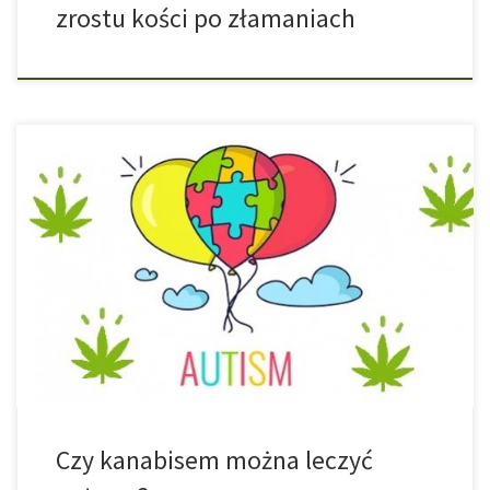
zrostu kości po złamaniach
Izraelscy naukowcy czekają na pozwolenia, które umożliwią im
przeprowadzenie przełomowych badań na dorosłych i dzieciach
ze zdiagnozowanym autyzmem za pomocą olejku CBD.
Naukowcy z Izraela inicjują właśnie badania, które byłyby jedyne
w swoim rodzaju. Mają one na celu analizę wpływu medycznej
marihuany na dzieci i dorosłych cierpiących na autyzm. Dr […]
Czy kanabisem można leczyć