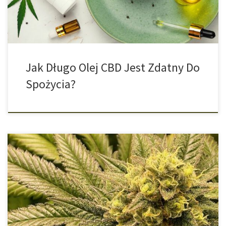
towarzyszem w codziennym życiu […]
Jak Długo Olej CBD Jest Zdatny Do
Spożycia?
Receptor GPR18, znany również jako receptor NAGly, należy do
grupy nowo odkrytych receptorów kannabinoidowych i jest
kolejnym receptorem rozszerzonego układu
endokannabinoidowego. Określenie, czy receptor jest
receptorem kannabinoidowym, jest względnie nieprecyzyjne.
Najłatwiej to sobie wyobrazić, zadając pytanie, czy Pluton jest