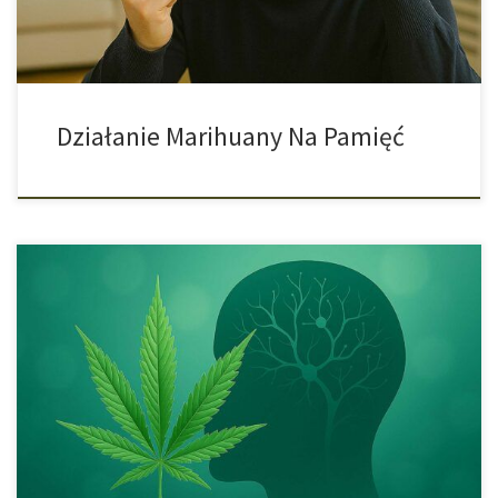
zakończeniu działania […]
Działanie Marihuany Na Pamięć
Przez lata konopie były opisywane głównie w kontekście
łagodzenia bólu, nudności czy problemów ze snem. Coraz
częściej jednak pojawia się pytanie, czy ich składniki mogą
wpływać na procesy neurodegeneracyjne, w tym na przebieg
choroby Alzheimera. Najciekawsze przesłanki pochodzą z
laboratoriów: w komórkowych modelach ludzkich neuronów
tetrahydrokannabinol (THC) – główny psychoaktywny […]