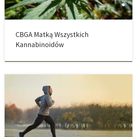
CBGA Matką Wszystkich
Kannabinoidów
Konopie indyjskie stały się w międzyczasie pospolitym i
nieodzownym elementem w wielu dziedzinach życia. Nawet
gwiazdy sportu sięgają po marihuanę i albo mówią o tym otwarcie,
albo dowiadujemy się o tym po wykonaniu testów
antydopingowych. Jednak od tego czasu w sporcie wiele się
zmieniło, ponieważ coraz więcej sportowców przestaje ukrywać
[…]