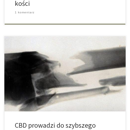
kości
1 komentarz
Wygląda na to, że składniki aktywne zawarte w roślinie marihuany
to dla leczących prawdziwa skrzynia złota. Izraelscy naukowcy
odkryli, że złamania kości znacznie szybciej się zrastają, jeśli są
leczone przy pomocy cannabidiolu, czyli CBD. Jak już od dawna
wiadomo, konsumpcja cannabisu może być zastosowana w
leczeniu niektórych przypadków medycznych. Składniki […]
CBD prowadzi do szybszego