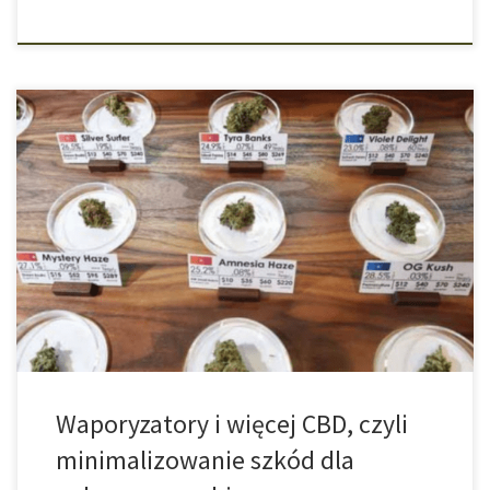
Dwoma największymi ryzykami przy spożywaniu cannabisu jest
obecna moda na jego silne odmiany i równoczesna konsumpcja z
tytoniem. Wysoko rankingowa grupa naukowców opracowała cały
rząd porad, w jaki sposób osoby spożywające marihuanę mogą
takie ryzyko zminimalizować. Jeśli ryzykownej konsumpcji
marihuany nie można zakończyć ani ładnymi prośbami ani
groźbami to trzeba […]
Waporyzatory i więcej CBD, czyli
minimalizowanie szkód dla