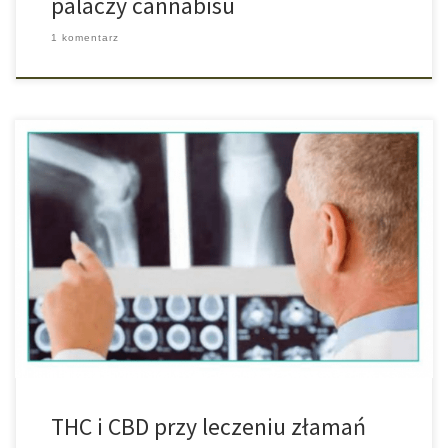
palaczy cannabisu
1 komentarz
Izraelscy naukowcy nadal są na prowadzącej pozycji jeśli chodzi o
badanie medycznej marihuany. W pierwszym rzędzie są to
badania, które są przeprowadzane na Żydowskim Uniwersytecie
oraz Uniwersytecie Tel Aviv i dzięki którym stwierdzono, że THC
oraz cannabidiol, czyli CBD wspomagają gojenie i zrastanie się
złamanych kości oraz są w stanie […]
THC i CBD przy leczeniu złamań