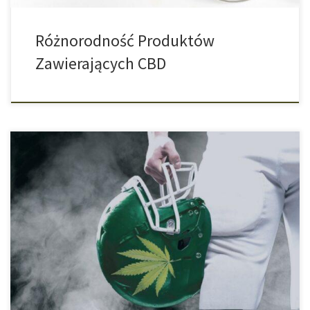
Różnorodność Produktów
Zawierających CBD
Nowe Badania Naukowe Nad Marihuaną Od dawna wiadomo, że
różne substancje czynne występujące w konopiach indyjskich
wywołują nie tylko efekty odurzające. Zwłaszcza
niepsychoaktywny kannabidiol (CBD) stał się w ostatnich latach
środkiem, o którym mówi się, że wywołuje pozytywne efekty w
wielu dziedzinach. Badania naukowe nad epilepsją czy chorobą
Alzheimera niejednokrotnie […]