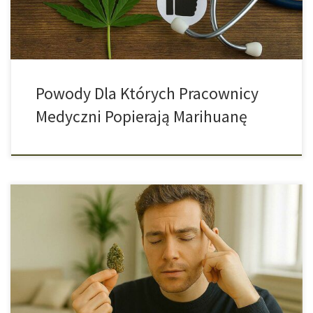
Badania wykazały, że marihuana działa […]
Powody Dla Których Pracownicy
Medyczni Popierają Marihuanę
Kannabinoidy zawarte w konopiach, szczególnie THC, wpływają
na mózg w sposób odczuwalny w obszarze pamięci roboczej
oraz uczenia się nowych informacji. Najczęściej obserwuje się
trudności w zapamiętywaniu świeżych danych, łatwe gubienie
wątku czy wolniejsze przetwarzanie. U dorosłych, którzy używają
marihuany okazjonalnie, efekty te są przemijające i ustępują po