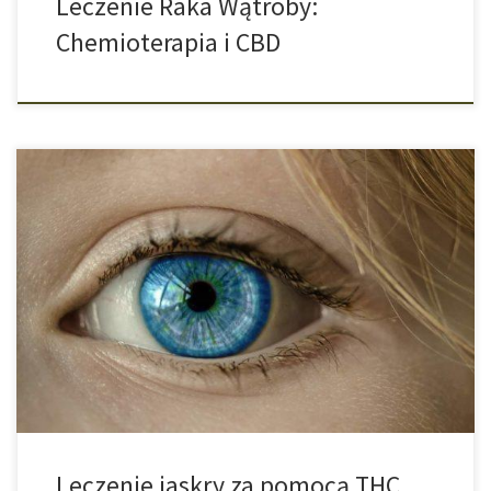
Leczenie Raka Wątroby:
Chemioterapia i CBD
Nowe perspektywy dla leczenia jaskry. Dotychczas było wiadomo,
że cannabis bądź samo THC może obniżyć ciśnienie wewnątrz
gałkowe. W wielu tkankach oka znajdują się receptory
cannabinoidowe, których aktywacja może doprowadzić do
zwiększenia ciśnienia w oku u pacjentów z jaskrą. Okazało się
również, że THC może poprawić ukrwienie siatkówki. Nowe
badania […]
Leczenie jaskry za pomocą THC