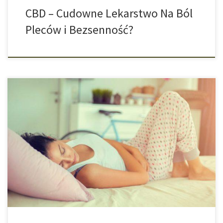
CBD – Cudowne Lekarstwo Na Ból
Pleców i Bezsenność?
Co Kryje Się Za Mega Trendem Wokół Oleju CBD? Łagodne
działanie przeciwbólowe, przeciwko stanom zapalnym,
problemom ze snem oraz skórą – to wszystko mają zapewniać
produkty z kannabidiolem, w skrócie CBD, czyli składnikiem rośliny
konopi. Wielu osobom marihuana kojarzy się przede wszystkim z
narkotykami – ale to ma się zmienić. […]