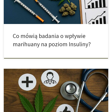
nabiera nowego znaczenia. Szczególnie widać to po analizach
opublikowanych przez *American […]
Co mówią badania o wpływie
marihuany na poziom Insuliny?
Marihuana a leczenie bólu neuropatycznego Jednym z
kluczowych argumentów za stosowaniem marihuany w medycynie
jest jej skuteczność w łagodzeniu bólu neuropatycznego i
nerwobóli. Tradycyjne opioidy, mimo że są niezwykle silne i
skuteczne w przypadku ostrych i pourazowych dolegliwości,
często zawodzą w leczeniu przewlekłych bólów nerwowych.