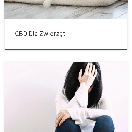
CBD Dla Zwierząt
Obecnie istnieje niewiele badań na temat skuteczności marihuany
w walce z depresją i lękiem. W 2019 roku naukowcy z
Uniwersytetu Stanowego Waszyngton po raz pierwszy
przeprowadzili badania na podstawie doświadczeń z życia
pacjentów z konopiami indyjskimi, gdzie już wykazano, że
największą skuteczność w walce z depresją uzyskano przy użyciu
odmian […]