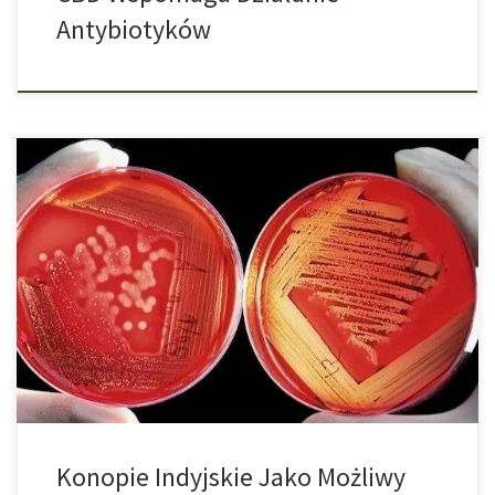
Antybiotyków
Naukowcy odkryli, że aktywny składnik cannabigerolu może być
skuteczny w walce z wieloopornymi zarazkami. Wyniki badań na
myszach dają nadzieję, że konopie indyjskie mogą być nową
bronią w walce z superbakteriami. Jak donosi The Guardian
naukowcy zbadali pięć związków konopi indyjskich pod kątem ich
właściwości antybiotykowych i stwierdzili, że substancja […]
Konopie Indyjskie Jako Możliwy