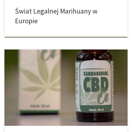
Świat Legalnej Marihuany w
Europie
Legalne produkty z marihuany mają być magicznym lekarstwem na
niemal wszystko: skurcze menstruacyjne, bóle głowy,
bezsenność, a nawet depresję. Ale krytycy, tacy jak centrum
doradztwa konsumenckiego ostrzegają: Nie wszystko, co ma CBD
jest nieszkodliwe. Środek Przeciwzapalny z Efektami Ubocznymi
CBD, czyli kannabidiol, jest pozyskiwany z rośliny konopi. Jednak
w przeciwieństwie […]