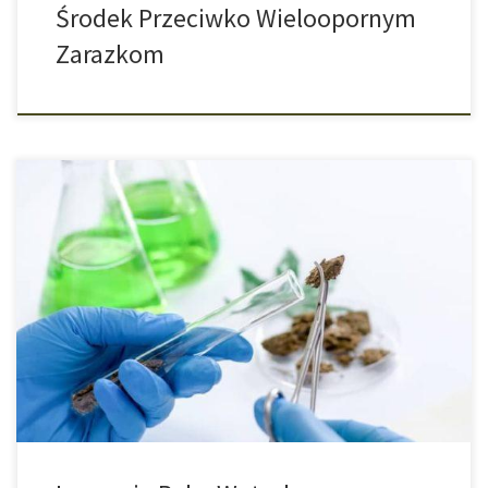
Środek Przeciwko Wieloopornym
Zarazkom
Zabijanie komórek nowotworowych i utrzymywanie zdrowych
komórek byłoby ważnym krokiem w walce z rakiem. Izraelscy
naukowcy opracowali metodę wykorzystania środka
chemioterapeutycznego z CBD do bezpośredniego leczenia raka
wątroby bez uszkadzania zdrowych komórek. Zgodnie z
raportem medialnym, ta nowa metoda leczenia raka wątroby
obejmuje kombinację cannabidiolu (CBD) oraz niską dawkę
doksorubicyny […]