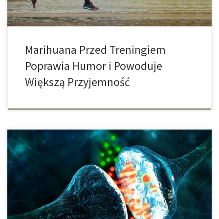
Marihuana Przed Treningiem
Poprawia Humor i Powoduje
Większą Przyjemność
Kiedy mówimy o receptorach kannabinoidowych znajdujących się
w ludzkim ciele, to zwykle mówimy o znanych już receptorach o
nazwie CB1 i CB2. Wiążą się z nimi powszechnie znane
kannabinoidy, takie jak THC lub CBD. W ostatnich latach, dzięki
coraz lepszemu zrozumieniu systemu kannabinoidowego,
odkryto kilka innych receptorów, do których mogą […]