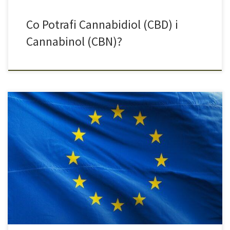
Co Potrafi Cannabidiol (CBD) i
Cannabinol (CBN)?
Marihuana od dawna jest znana na całym świecie i w
międzyczasie zyskała wielu wrogów, ale i też wielu zwolenników.
Od dosyć niedawna nowym trendem stała się tak zwana legalna
marihuana, wszystkim lepiej znana jako susz CBD. Legalizacja
marihuany idzie na przód na całym świecie, a Unia Europejska nie
pozostaje w […]