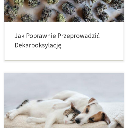
Jak Poprawnie Przeprowadzić
Dekarboksylację
Kannabidiol, w skrócie CBD, może mieć pozytywny wpływ na
ciało, umysł i duszę i jego działanie jest pozytywne nie tylko dla
nas ludzi. CBD może mieć również bardzo pozytywny wpływ na
zwierzęta. Działa podobnie jak u ludzi, ponieważ każdy ssak
posiada system endokannabinoidowy, który oddziałuje z
podłączonymi do niego receptorami. […]