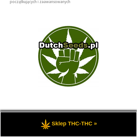
początkujących i zaawansowanych
Nasze Zastrzeżenia:
Sklep THC-THC »