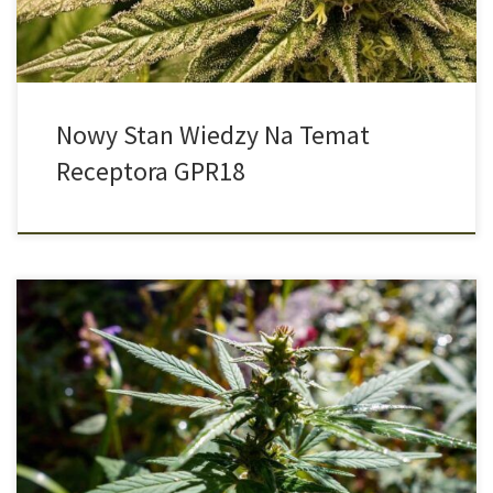
zaliczany do planet. Fakt jest taki, że THC i CBD mogą […]
Nowy Stan Wiedzy Na Temat
Receptora GPR18
Rośliny, takie jak konopie, są w zasadzie bardzo złożonymi
naturalnymi fabrykami związków chemicznych, które wytwarzają
całą gamę substancji. Aby uzyskać wszystkie te syntezy, potrzebne
są odpowiednie surowce, które są następnie w metabolizmie
rośliny przetwarzane przez enzymy. Jednym z tych
podstawowych składników w konopiach jest kwas
kannabigerolowy, w skrócie CBGA. Można […]