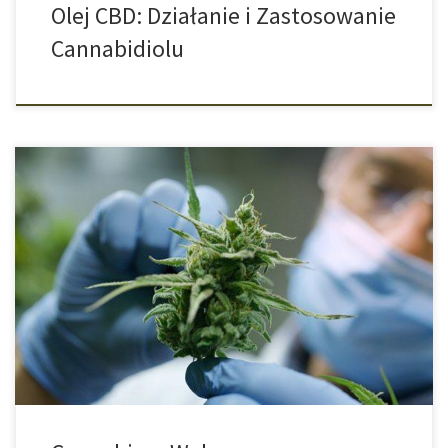
Olej CBD: Działanie i Zastosowanie
Cannabidiolu
W jaki sposób CBD może pomóc osobom uzależnionym od THC?
Jak bardzo zróżnicowana jest roślina marihuany, i że jest czymś
więcej niż tylko THC, pokazują niedawno opublikowane w
prestiżowym czasopiśmie medycznym „The Lancet Psychiatry”
badania z University College w Londynie (UCL). Jak się okazuje,
marihuana jest pomocna w leczeniu uzależnienia […]