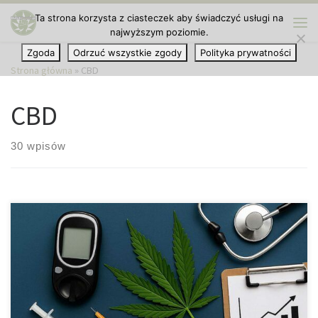
Ta strona korzysta z ciasteczek aby świadczyć usługi na
Przejdź do treści
najwyższym poziomie.
Me
Zgoda
Odrzuć wszystkie zgody
Polityka prywatności
Strona główna
»
CBD
CBD
30 wpisów
Nowe spojrzenie na marihuanę w kontekście chorób
metabolicznych Potencjał marihuany w leczeniu cukrzycy W
ostatnich latach rośnie zainteresowanie marihuaną medyczną w
kontekście chorób przewlekłych, w tym cukrzycy typu 2. Jeszcze
niedawno temat ten był na marginesie badań, jednak dziś