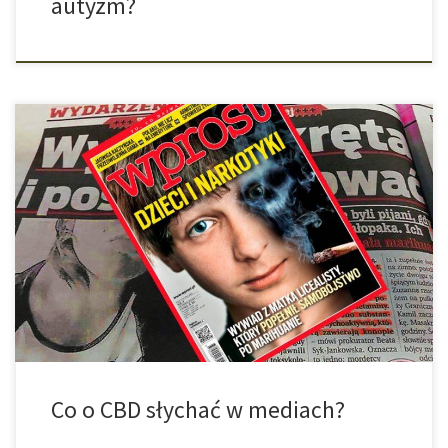
autyzm?
Pozytywną rzeczą, o której mówią media w związku z marihuaną,
jest brak THC i tym samym haju po zapaleniu. Już sam wzgląd na
sukcesy w leczeniu dzieci w stanie krytycznym pokazuje wielki
potencjał CBD i mógłby zauważalnie promować konopie jako lek.
Uwagę niektórych mediów przykuła również konopia z CDB jako
[…]
Co o CBD słychać w mediach?