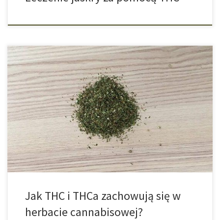
Herbata cannabisowa z pąków oraz liści marihuany w między
czasie uzyskała swoje miejsce na półkach z ziołami. Oczywiście
oficjalnie sprzedawana w sklepach i marketach herbata konopna
pochodzi z tak zwanej konopi spożywczej, czyli przemysłowej,
która jest dopuszczona do sprzedaży przez Unię Europejską i
posiada znikome odłamki procenta THC. Jednak tylko […]
Jak THC i THCa zachowują się w
herbacie cannabisowej?