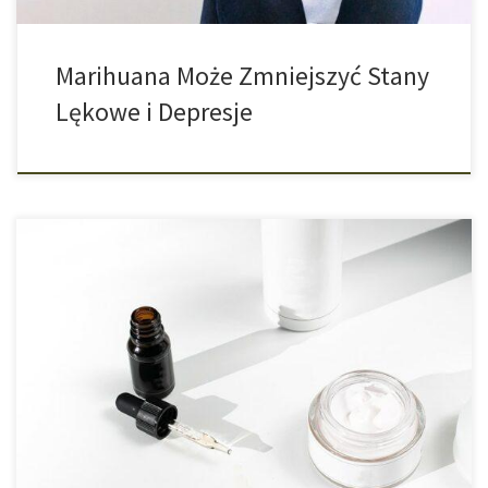
Marihuana Może Zmniejszyć Stany
Lękowe i Depresje
Jakie Istnieją Produkty Zawierające Kannabidiol? CBD już na dobre
zadomowiło się w naszym codziennym życiu. Ta
niepsychoaktywna substancja czynna zyskuje bowiem coraz
większą popularność. Niemal codziennie pojawiają się nowe
produkty z zawartością CBD i nawet nauka i medycyna wykazują
duże zainteresowanie rośliną konopi i jej składnikami. Ale jakie
produkty CBD […]