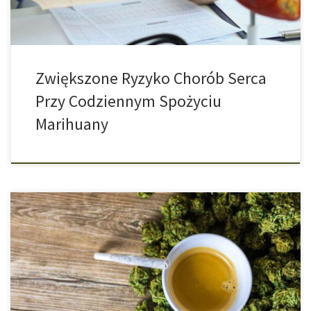
Zwiększone Ryzyko Chorób Serca
Przy Codziennym Spożyciu
Marihuany
Podczas gdy Federalny Trybunał Sprawiedliwości (BGH) w
Niemczech uchylił orzeczenie, w którym zakończyły się procesy o
handel suszem CBD przeciwko firmie Bunte Blüte swojego czasu,
w sąsiednim kraju Niemiec coraz częściej znikają przeszkody,
które musieli pokonać producenci i dystrybutorzy pąków konopi
przemysłowych zawierających CBD. Kwiaty Konopi Włóknistej Nie