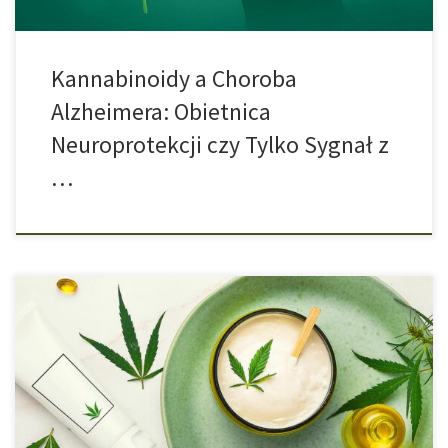
Kannabinoidy a Choroba
Alzheimera: Obietnica
Neuroprotekcji czy Tylko Sygnał z
…
Olej CBD zyskuje coraz większą popularność – stosuje się go przy
problemach ze snem, stresie lub dla ogólnego wsparcia
samopoczucia. Ale jedno pytanie często pozostaje bez
odpowiedzi: Jak długo olej CBD zachowuje świeżość i jak
rozpoznać, że się zepsuł? Olej CBD jest dla wielu ludzi cennym