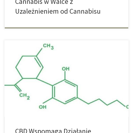
Cannabis w Walce z
Uzależnieniem od Cannabisu
Nowe badania pokazują korzyści płynące z zastosowania
cannabigerolu (CBG) w walce z wieloopornymi patogenami. Pod
koniec lutego ruszyły kolejne badania na temat skutecznych
możliwości kannabigerolu w walce z wieloopornymi patogenami.
W doświadczeniach przeprowadzanych przez Canadian McMaster
University udało się potwierdzić, że cannabinoid o nazwie CBG w
połączeniu z lekiem Polymyxin […]
CBD Wspomaga Działanie