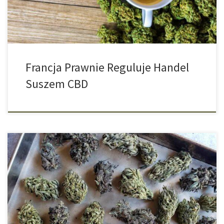
Stanowią Zagrożenia […]
Francja Prawnie Reguluje Handel
Suszem CBD
Jeśli to czytasz, to prawdopodobnie zamierzasz stworzyć
nadającą się do zjedzenia partię marihuany. Może wiesz, czym
jest dekarboksylacja, a może o niej słyszałeś, ale masz małe
pojęcie na ten temat. W tym artykule wyjaśnimy Ci, co to jest i jak
się do tego zabrać! Jeśli chcesz poczuć działanie THC, to […]