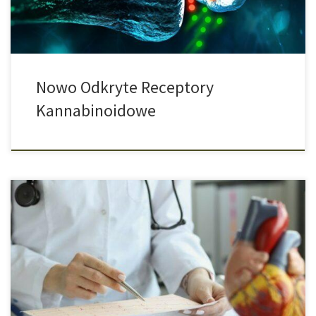
Nowo Odkryte Receptory
Kannabinoidowe
Marihuana to jeden z najpopularniejszych środków odurzających,
ale jednocześnie też ważny lek dla osób cierpiących na
najróżniejsze schorzenia. Oczywiście, podobnie jak w przypadku
wszystkich innych substancji, to dawka czyni truciznę i efekt
zależny jest od zachowania konsumpcyjnego. Jest ono często
indywidualne i różni się w zależności od osoby. Zdarza się, […]