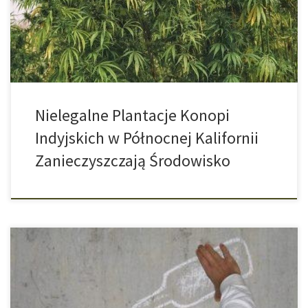
oraz niezliczone otwarte pojemniki z pestycydami i nawozami.
Rzeczywiście, sprawa nie jest wyjątkiem. Emerald Triangle to
region w północnej Kalifornii […]
Nielegalne Plantacje Konopi
Indyjskich w Północnej Kalifornii
Zanieczyszczają Środowisko
Kiedy młodzi dorośli piją w samotności, może z tego szybko
rozwinąć się problem nadmiernego spożycia. Weekendowe