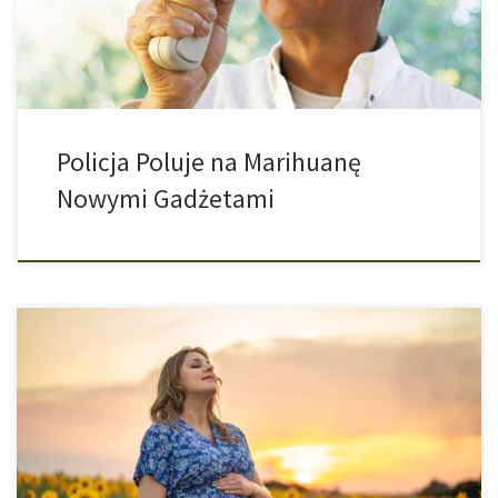
rozporządzenie i uprawiają większe ilości marihuany. […]
Policja Poluje na Marihuanę
Nowymi Gadżetami
Różne analizy wykazały, że coraz więcej kobiet w ciąży
codziennie używa konopi indyjskich. Według ostatnich badań
stanowią one również zagrożenie dla zdrowia nienarodzonego
dziecka. Już w sierpniu tego roku badanie przeprowadzone
przez Uniwersytet Kalifornijski wykazało, że używanie konopi
indyjskich wśród kobiet w ciąży rośnie. Naukowcy wyjaśnili