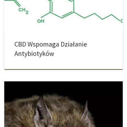
University udało się potwierdzić, że cannabinoid o nazwie CBG w
połączeniu z lekiem Polymyxin […]
CBD Wspomaga Działanie
Antybiotyków
Tekst ten odpowiada specyfikacjom literatury medycznej,
wytycznym medycznym i aktualnym badaniom oraz został
zweryfikowany przez ekspertów medycznych. Na początku roku w
Chinach został zidentyfikowany nowy rodzaj śmiercionośnego
wirusa o nazwie Coronavirus. W międzyczasie tysiące ludzi na