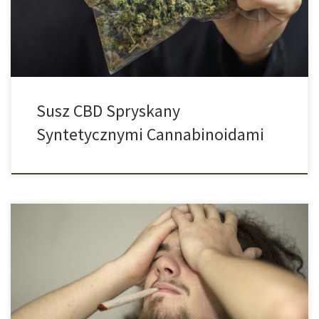
opublikowała raport o drastycznym tytule „Śmiertelne Fałszywe
Konopie”. To właśnie w Szwajcarii coraz częściej konfiskuje […]
Susz CBD Spryskany
Syntetycznymi Cannabinoidami
Aby chronić siebie oraz innych, wiele osób na początku pandemii
koronawirusa zdecydowało się na odizolowanie od świata. Jak
wynika z badania przeprowadzonego w Kanadzie, osoby
spożywające konopi indyjskich coraz częściej sięgają przez to po
jointa. #Zostańwdomu to od początku trwania pandemii motto,