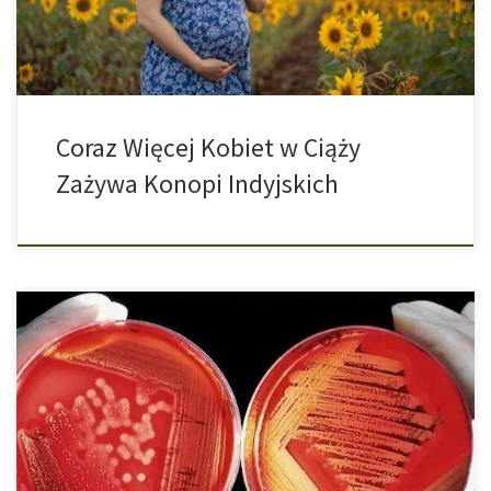
również, że używanie konopi […]
Coraz Więcej Kobiet w Ciąży
Zażywa Konopi Indyjskich
Naukowcy odkryli, że aktywny składnik cannabigerolu może być
skuteczny w walce z wieloopornymi zarazkami. Wyniki badań na
myszach dają nadzieję, że konopie indyjskie mogą być nową
bronią w walce z superbakteriami. Jak donosi The Guardian
naukowcy zbadali pięć związków konopi indyjskich pod kątem ich
właściwości antybiotykowych i stwierdzili, że substancja […]