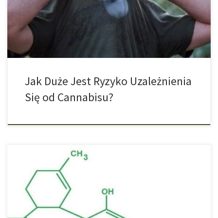
niektórych z użytkowników rozwija się uzależnienie. Do tej pory
regułą było: jedna […]
Jak Duże Jest Ryzyko Uzależnienia
Się od Cannabisu?
Nowe badania pokazują korzyści płynące z zastosowania
cannabigerolu (CBG) w walce z wieloopornymi patogenami. Pod
koniec lutego ruszyły kolejne badania na temat skutecznych
możliwości kannabigerolu w walce z wieloopornymi patogenami.
W doświadczeniach przeprowadzanych przez Canadian McMaster