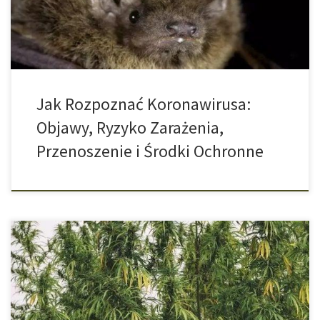
całym świecie zostało zarażonych. Eksperci wyjaśniają, jak można
się zarazić, jak niebezpieczna jest infekcja […]
Jak Rozpoznać Koronawirusa:
Objawy, Ryzyko Zarażenia,
Przenoszenie i Środki Ochronne
Jakieś trzy miesiące temu policja odkryła nielegalną plantację
marihuany w Północnej Kalifornii. Teraz władze oceniły wpływ
nielegalnie użytkowanych gruntów na środowisko. Rezultat: ścięte
drzewa, zanieczyszczone rzeki, spiętrzone wody i odwrócone