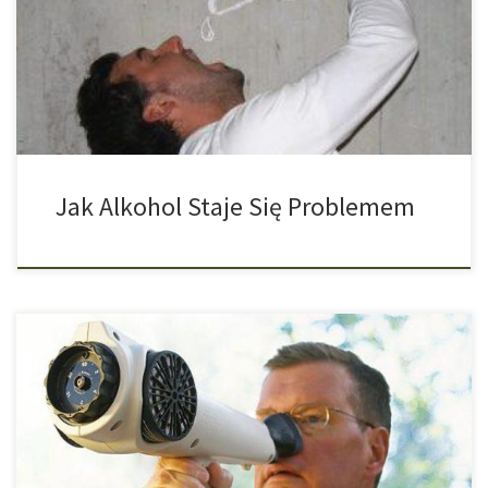
upijanie się do nieprzytomności z pewnością nie jest zdrowe i
wiąże się z szeregiem zagrożeń. Jednak młodzi dorośli, którzy
piją alkohol głównie w kręgu przyjaciół, są mniej narażeni na
problemy niż ich rówieśnicy, którzy […]
Jak Alkohol Staje Się Problemem
W stanie Michigan w USA uprawa konopi indyjskich na własny
użytek jest obecnie legalna, ale liczba dozwolonych roślin jest
ograniczona do dwunastu. Dla większości miłośników marihuany
powinno to wystarczyć aby móc pozwolić sobie na wieczorny
relaks, ale oczywiście są też tacy, którzy lekceważą to