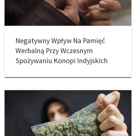
liczyć się z tym, że jego zdolność […]
Negatywny Wpływ Na Pamięć
Werbalną Przy Wczesnym
Spożywaniu Konopi Indyjskich
W Szwajcarii coraz częstsze są przypadki z pojawieniem się
fałszywej marihuany. Chodzi tu o konopie przemysłowe, czyli
popularny susz CBD, który poddawany jest obróbce syntetycznymi
cannabinoidami. Użytkownicy takiego suszu ryzykują
przedawkowaniem. Szwajcarska stacja telewizyjna SRF