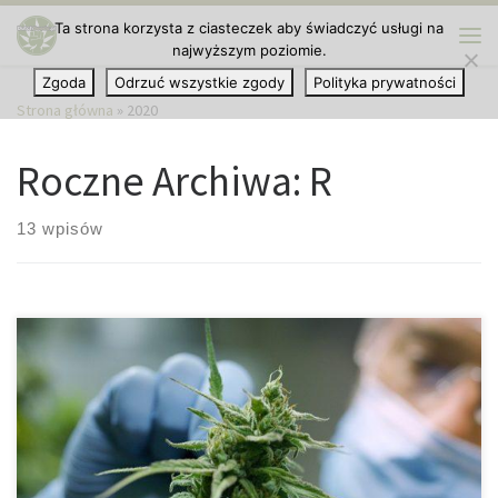
Ta strona korzysta z ciasteczek aby świadczyć usługi na
Przejdź do treści
najwyższym poziomie.
Me
Zgoda
Odrzuć wszystkie zgody
Polityka prywatności
Strona główna
»
2020
Roczne Archiwa:
R
13 wpisów
W jaki sposób CBD może pomóc osobom uzależnionym od THC?
Jak bardzo zróżnicowana jest roślina marihuany, i że jest czymś
więcej niż tylko THC, pokazują niedawno opublikowane w
prestiżowym czasopiśmie medycznym „The Lancet Psychiatry”
badania z University College w Londynie (UCL). Jak się okazuje,