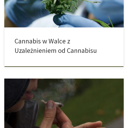
marihuana jest pomocna w leczeniu uzależnienia […]
Cannabis w Walce z
Uzależnieniem od Cannabisu
Jak palenie marihuany wpływa na sprawność umysłową młodych
ludzi? Zespół badawczy z USA badał tę kwestię przeprowadzając
swoje analizy na rodzeństwach. Podczas nauki do następnego
testu lub egzaminu dobra pamięć powinna być atutem. Jednak
każdy, kto w wieku młodzieńczym regularnie pali marihuanę musi