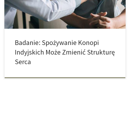
zmienioną strukturą serca. Zmiany te dotyczyły lewej komory
(głównej komory pracy serca), […]
Badanie: Spożywanie Konopi
Indyjskich Może Zmienić Strukturę
Serca