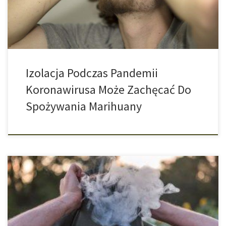
które obiegło cały świat. We wszystkich krajach ponaglano […]
Izolacja Podczas Pandemii
Koronawirusa Może Zachęcać Do
Spożywania Marihuany
Pewna część użytkowników konopi indyjskich jest od nich
uzależniona. Jak duża jest ta liczba, zbadał zespół badawczy w
ostatniej meta-analizie. Nie u każdej osoby, która pali marihuanę,
jej konsumpcja staje się problemem. Ale zdarza się tak, że u