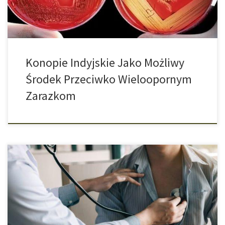
Konopie Indyjskie Jako Możliwy
Środek Przeciwko Wieloopornym
Zarazkom
Według nowych badań, regularne używanie konopi indyjskich
może zmienić strukturę serca i osłabić jego funkcję. Naukowcy z
Queen Mary University w Londynie przeanalizowali obrazy
rezonansu magnetycznego, który wykonano 3407 osobom.
Znaleźli oni związek między regularnym używaniem konopi a