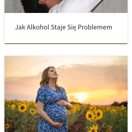
Jak Alkohol Staje Się Problemem
Różne analizy wykazały, że coraz więcej kobiet w ciąży
codziennie używa konopi indyjskich. Według ostatnich badań
stanowią one również zagrożenie dla zdrowia nienarodzonego
dziecka. Już w sierpniu tego roku badanie przeprowadzone
przez Uniwersytet Kalifornijski wykazało, że używanie konopi
indyjskich wśród kobiet w ciąży rośnie. Naukowcy wyjaśnili
również, że używanie konopi […]