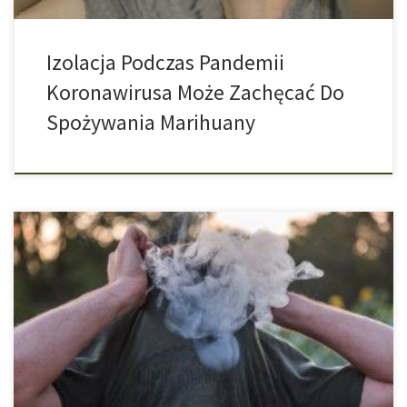
Izolacja Podczas Pandemii
Koronawirusa Może Zachęcać Do
Spożywania Marihuany
Pewna część użytkowników konopi indyjskich jest od nich
uzależniona. Jak duża jest ta liczba, zbadał zespół badawczy w
ostatniej meta-analizie. Nie u każdej osoby, która pali marihuanę,
jej konsumpcja staje się problemem. Ale zdarza się tak, że u
niektórych z użytkowników rozwija się uzależnienie. Do tej pory
regułą było: jedna […]