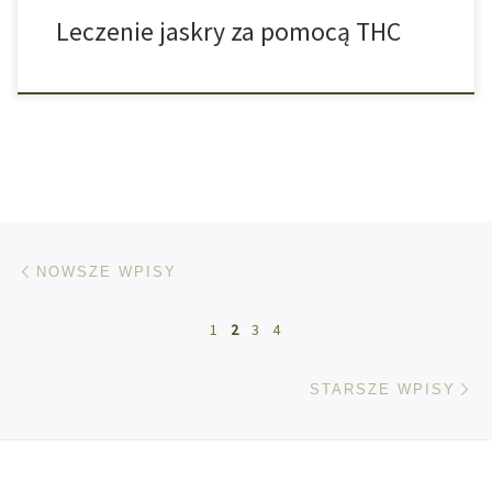
Leczenie jaskry za pomocą THC
Nawigacja po wpisach
Nowsze wpisy
NOWSZE WPISY
1
2
3
4
St
STARSZE WPISY