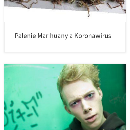
konopnych. Teraz […]
Palenie Marihuany a Koronawirus
Flakka jest substancją należącą do grupy syntetycznych katynonów.
Eksperci z dziedziny medycyny ostrzegają przed możliwymi,
ekstremalnymi skutkami konsumpcji tego narkotyku. W mediach
niejednokrotnie pojawiały się już informacje o dopalaczach, tzw.
Zombie. Nazwa ta wzięła się stąd, że osoby, które zażyły tą
substancję zachowywały się niczym zombie. W sieci istnieje wiele
[…]