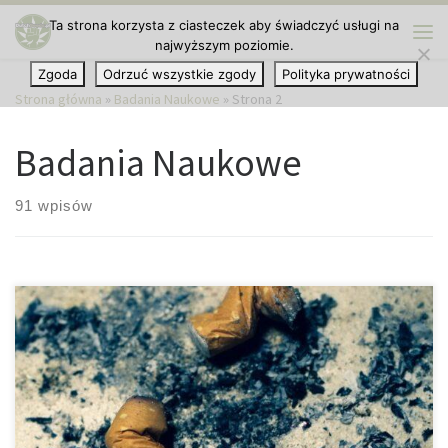
Ta strona korzysta z ciasteczek aby świadczyć usługi na
Przejdź do treści
najwyższym poziomie.
Me
Zgoda
Odrzuć wszystkie zgody
Polityka prywatności
Strona główna
»
Badania Naukowe
»
Strona 2
Badania Naukowe
91 wpisów
Toksyczne Substancje Zawarte w Niedopałkach Papierosów
Szkodzą Środowisku Badania przeprowadzone w USA wykazały,
że wyrzucane niedopałki papierosów zawierają wiele substancji
chemicznych, z których niektóre są bardzo toksyczne dla
organizmów wodnych. Niedopałek papierosa wydaje się być tylko