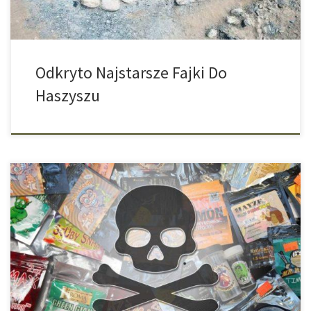
Odkryto Najstarsze Fajki Do
Haszyszu
Pod nazwą syntetyczny cannabis nie kryje się nic innego jak
chemicznie stworzona wersja tego narkotyku, która jednak
znacznie różni się w swoim działaniu oraz niebezpieczeństwach,
które za sobą niesie. Mimo że Spice nie jest nawet zbliżenie
podobny do cannabisu, jest on przedstawiany jako alternatywny
“legal high” i często występuje pod […]