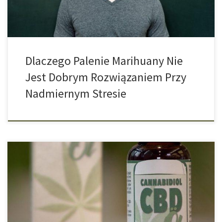
[…]
Dlaczego Palenie Marihuany Nie
Jest Dobrym Rozwiązaniem Przy
Nadmiernym Stresie
Legalne produkty z marihuany mają być magicznym lekarstwem na
niemal wszystko: skurcze menstruacyjne, bóle głowy,
bezsenność, a nawet depresję. Ale krytycy, tacy jak centrum
doradztwa konsumenckiego ostrzegają: Nie wszystko, co ma CBD
jest nieszkodliwe. Środek Przeciwzapalny z Efektami Ubocznymi