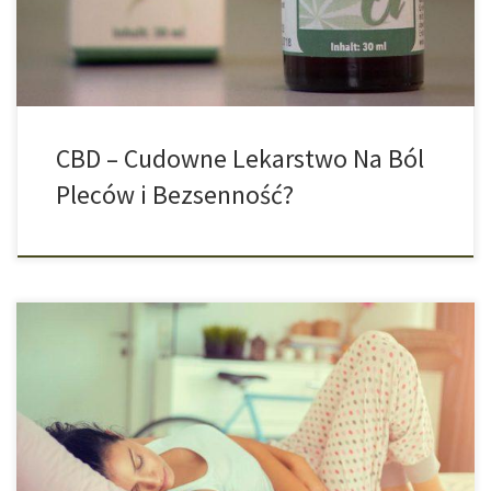
CBD, czyli kannabidiol, jest pozyskiwany z rośliny konopi. Jednak
w przeciwieństwie […]
CBD – Cudowne Lekarstwo Na Ból
Pleców i Bezsenność?
Co Kryje Się Za Mega Trendem Wokół Oleju CBD? Łagodne
działanie przeciwbólowe, przeciwko stanom zapalnym,
problemom ze snem oraz skórą – to wszystko mają zapewniać
produkty z kannabidiolem, w skrócie CBD, czyli składnikiem rośliny
konopi. Wielu osobom marihuana kojarzy się przede wszystkim z