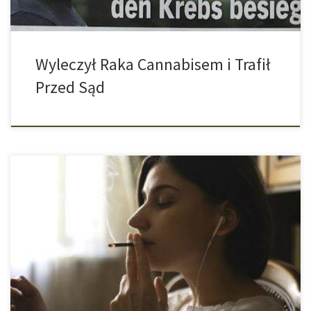
Wyleczył Raka Cannabisem i Trafił
Przed Sąd
Spożywanie marihuany, palenie papierosów oraz picie alkoholu
nie są substancjami, które mają dobry wpływ na zdrowie młodych
ludzi. Jak pokazują aktualne badania, wczesne rozpoczęcie
spożywania tych używek ma związek ze spędzaniem większej
ilości czasu przed komputerem, telewizorem czy na smartfonie.
Byłeś dzisiaj aktywny fizycznie? A może wolałeś wylegiwać się na
[…]