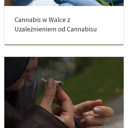
Cannabis w Walce z
Uzależnieniem od Cannabisu
Jak palenie marihuany wpływa na sprawność umysłową młodych
ludzi? Zespół badawczy z USA badał tę kwestię przeprowadzając
swoje analizy na rodzeństwach. Podczas nauki do następnego
testu lub egzaminu dobra pamięć powinna być atutem. Jednak
każdy, kto w wieku młodzieńczym regularnie pali marihuanę musi
liczyć się z tym, że jego zdolność […]