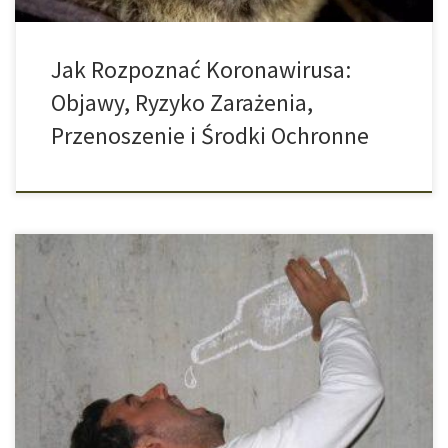
Jak Rozpoznać Koronawirusa:
Objawy, Ryzyko Zarażenia,
Przenoszenie i Środki Ochronne
Kiedy młodzi dorośli piją w samotności, może z tego szybko
rozwinąć się problem nadmiernego spożycia. Weekendowe
upijanie się do nieprzytomności z pewnością nie jest zdrowe i
wiąże się z szeregiem zagrożeń. Jednak młodzi dorośli, którzy
piją alkohol głównie w kręgu przyjaciół, są mniej narażeni na
problemy niż ich rówieśnicy, którzy […]