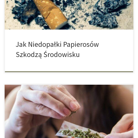
małym śmieciem. Ale ilość wyrzucanych niedopałków na świecie
jest ogromna. Według Światowej Organizacji Zdrowia […]
Jak Niedopałki Papierosów
Szkodzą Środowisku
W krajach Europejskich rośnie liczba przypadków, w których
konopie przemysłowe są poddawane obróbce syntetycznymi
cannabinoidami. Niektóre produkty konopne prawie w ogóle nie
zawierają THC, jednak mimo to wywołują działanie
psychoaktywne. Dzieje się tak, ponieważ zostały one poddane
obróbce syntetycznymi cannabinoidami, aby symulować