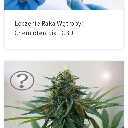
Leczenie Raka Wątroby:
Chemioterapia i CBD
Inicjatywa składająca się z prawników, ekspertów w dziedzinie
uzależnień i lekarzy zgadza się co do tego, że konopie powinny
zostać zalegalizowane. Karanie za używanie tego narkotyku było
nie tylko nieproporcjonalne, ale również niezgodne z konstytucją.
W Polsce nikt się tą tematyką nie zajmuje, więc pokażemy, jak
wygląda to u naszych […]