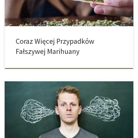
prawdziwą marihuanę. Zazwyczaj chodzi tutaj o konopie
przemysłowe. […]
Coraz Więcej Przypadków
Fałszywej Marihuany
Skrajne wydarzenia w naszym życiu mogą wywołać szczególny
stres. Coraz częściej ludzie sięgają wtedy po marihuanę.
Umiejętność radzenia sobie z własnymi uczuciami wydaje się
odgrywać w tym pewną rolę. Śmierć bliskiej osoby może trwale
zmienić życie człowieka. Nawet mniej dramatyczne wydarzenia,
takie jak zmiana szkoły czy przeprowadzka do nowego miasta,