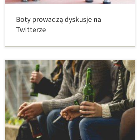
Boty prowadzą dyskusje na
Twitterze
Szkodliwe działanie alkoholu oraz tytoniu na naczynia krwionośne
zostało udowodnione w brytyjskich badaniach już u 17-latków.
Wraz z wzrastającym wiekiem nasze naczynia krwionośne
sztywnieją, co prowadzi do wzrostu ciśnienia tętniczego krwi i tym
samym zwiększa się ryzyko wystąpienia zawału serca. Palenie
papierosów oraz picie alkoholu mogą dodatkowo przyśpieszyć
proces starzenia […]