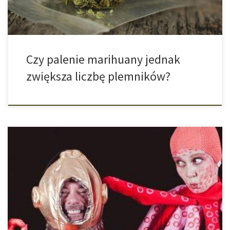
Czy palenie marihuany jednak
zwiększa liczbę plemników?
Jak się okazuje, nawet takie stworzenia jak ośmiornice pod
wpływem narkotyków robią różne, nietypowe dla nich rzeczy. Jak
się okazało, ośmiornice przytulają się pod wpływem ecstasy.
Przytulanie zdaje się być głęboko zakorzenioną przez ewolucję
potrzebą. Ośmiornice wprawdzie z wyglądu mają mało
wspólnych cech z człowiekiem, ale reagują podobnie,jeśli poda
im […]