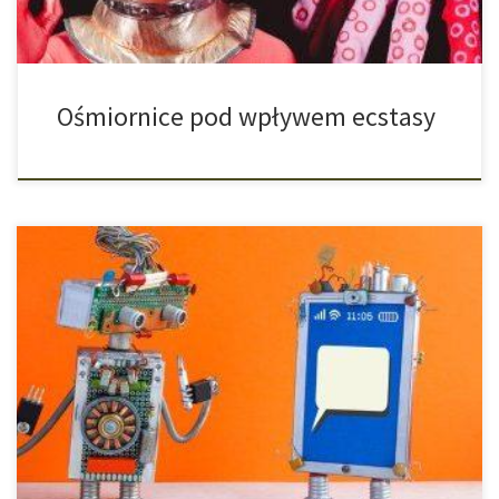
Ośmiornice pod wpływem ecstasy
Zespół badaczy ze Stanów Zjednoczonych zbadał sytuację wokół
tematu e-papierosów na portalu społecznościowym Twitter. Jak
się okazało, nieoczekiwanie zidentyfikowano przy tym bardzo
dużą liczbę założonych kont przez boty. Głównie badaczom
chodziło o to, aby sprawdzić jakie informacje i zdania krążą na
temat e-papierosów na twitterze. Czy odgrywa przy tym możliwe
[…]