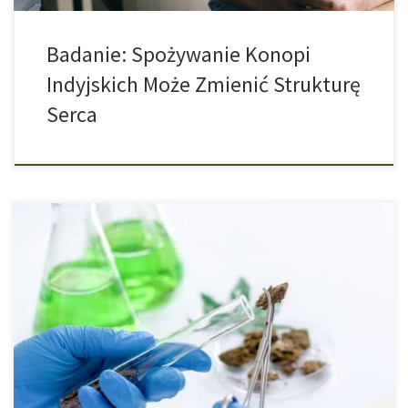
Badanie: Spożywanie Konopi
Indyjskich Może Zmienić Strukturę
Serca
Zabijanie komórek nowotworowych i utrzymywanie zdrowych
komórek byłoby ważnym krokiem w walce z rakiem. Izraelscy
naukowcy opracowali metodę wykorzystania środka
chemioterapeutycznego z CBD do bezpośredniego leczenia raka
wątroby bez uszkadzania zdrowych komórek. Zgodnie z
raportem medialnym, ta nowa metoda leczenia raka wątroby
obejmuje kombinację cannabidiolu (CBD) oraz niską dawkę
doksorubicyny […]