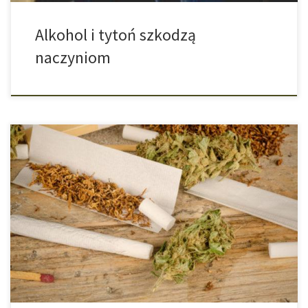
Alkohol i tytoń szkodzą
naczyniom
Nikotyna oraz cannabis mogą mieć oddziaływania na nasz mózg.
Amerykańscy naukowcy zbadali, czy istnieje różnica pomiędzy
spożywaniem samej nikotyny, samej marihuany oraz mieszanki
tych dwóch substancji? Nikotyna, cannabis oraz mieszanka
obydwu tych substancji to temat badań, jakie przeprowadzili
naukowcy Uniwersytetu Teksas w Dallas. Niedawno ukazały się ich
wyniki w czasopiśmie […]