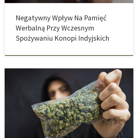
Negatywny Wpływ Na Pamięć
Werbalną Przy Wczesnym
Spożywaniu Konopi Indyjskich
W Szwajcarii coraz częstsze są przypadki z pojawieniem się
fałszywej marihuany. Chodzi tu o konopie przemysłowe, czyli
popularny susz CBD, który poddawany jest obróbce syntetycznymi
cannabinoidami. Użytkownicy takiego suszu ryzykują
przedawkowaniem. Szwajcarska stacja telewizyjna SRF
opublikowała raport o drastycznym tytule „Śmiertelne Fałszywe
Konopie”. To właśnie w Szwajcarii coraz częściej konfiskuje […]