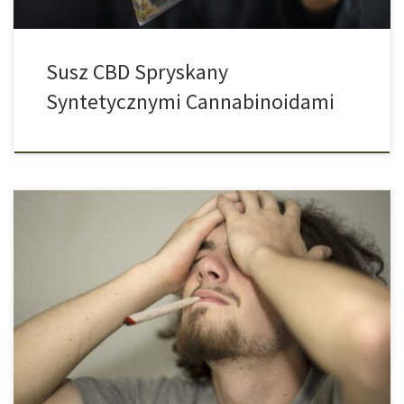
Susz CBD Spryskany
Syntetycznymi Cannabinoidami
Aby chronić siebie oraz innych, wiele osób na początku pandemii
koronawirusa zdecydowało się na odizolowanie od świata. Jak
wynika z badania przeprowadzonego w Kanadzie, osoby
spożywające konopi indyjskich coraz częściej sięgają przez to po
jointa. #Zostańwdomu to od początku trwania pandemii motto,
które obiegło cały świat. We wszystkich krajach ponaglano […]