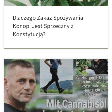
Dlaczego Zakaz Spożywania
Konopi Jest Sprzeczny z
Konstytucją?
Co byś zrobił? Właśnie jesteś u lekarza i dostajesz szokującą
diagnozę: rak prostaty. Lekarz mówi, że nowotwór jest w
zaawansowanym stadium i nie może być usunięty operacyjnie i
zostało ci tylko kilka miesięcy życia. Standardowa terapia, czyli
chemioterapia, jest tak agresywna, że ją przerywasz, aby nie
zrobić ze swojego życia […]