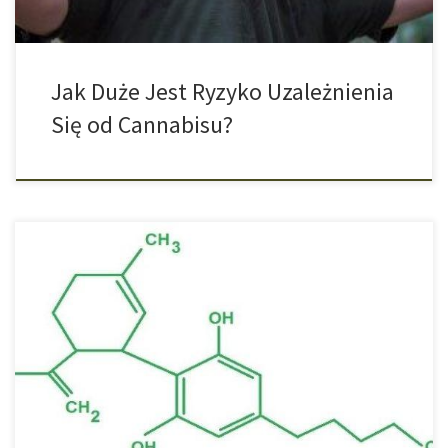
Jak Duże Jest Ryzyko Uzależnienia
Się od Cannabisu?
Nowe badania pokazują korzyści płynące z zastosowania
cannabigerolu (CBG) w walce z wieloopornymi patogenami. Pod
koniec lutego ruszyły kolejne badania na temat skutecznych
możliwości kannabigerolu w walce z wieloopornymi patogenami.
W doświadczeniach przeprowadzanych przez Canadian McMaster
University udało się potwierdzić, że cannabinoid o nazwie CBG w
połączeniu z lekiem Polymyxin […]