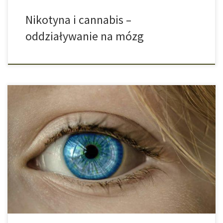
Nikotyna i cannabis –
oddziaływanie na mózg
Nowe perspektywy dla leczenia jaskry. Dotychczas było wiadomo,
że cannabis bądź samo THC może obniżyć ciśnienie wewnątrz
gałkowe. W wielu tkankach oka znajdują się receptory
cannabinoidowe, których aktywacja może doprowadzić do
zwiększenia ciśnienia w oku u pacjentów z jaskrą. Okazało się
również, że THC może poprawić ukrwienie siatkówki. Nowe
badania […]