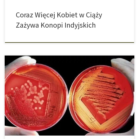
Coraz Więcej Kobiet w Ciąży
Zażywa Konopi Indyjskich
Naukowcy odkryli, że aktywny składnik cannabigerolu może być
skuteczny w walce z wieloopornymi zarazkami. Wyniki badań na
myszach dają nadzieję, że konopie indyjskie mogą być nową
bronią w walce z superbakteriami. Jak donosi The Guardian
naukowcy zbadali pięć związków konopi indyjskich pod kątem ich
właściwości antybiotykowych i stwierdzili, że substancja […]