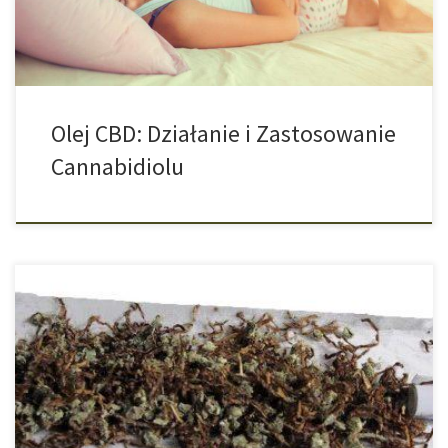
narkotykami – ale to ma się zmienić. […]
Olej CBD: Działanie i Zastosowanie
Cannabidiolu
Eksperci ostrzegają przed zwiększonym niebezpieczeństwem
Palenie substancji, czy to tytoniowych czy też marihuany,
niekoniecznie jest idealną formą konsumpcji. Papierosy z tytoniem
zawierają ponad 70 szkodliwych substancji, które, jak wykazano,
powodują raka. Oczywiście wdychanie dymu z jointów też nie jest
zdrowe, zwłaszcza, że ludzie chętnie dodają tytoń do produktów