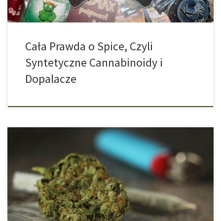
Cała Prawda o Spice, Czyli
Syntetyczne Cannabinoidy i
Dopalacze
Uniwersytet przy Harvardzie opublikował nowe badania na temat
cannabisu. Z reguły wiele ówczesnych badań, a raczej ich wyniki,
są bynajmniej wątpliwe: mała liczba probantów, rzekome
związki, puste korelacje, itd. Zbyt często mamy wrażenie, że
wynik badania jest tylko i wyłącznie dopasowywany do oczekiwań
jej sponsora. Bardzo często dzieje się tak […]