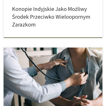
Konopie Indyjskie Jako Możliwy
Środek Przeciwko Wieloopornym
Zarazkom
Według nowych badań, regularne używanie konopi indyjskich
może zmienić strukturę serca i osłabić jego funkcję. Naukowcy z
Queen Mary University w Londynie przeanalizowali obrazy
rezonansu magnetycznego, który wykonano 3407 osobom.
Znaleźli oni związek między regularnym używaniem konopi a
zmienioną strukturą serca. Zmiany te dotyczyły lewej komory
(głównej komory pracy serca), […]