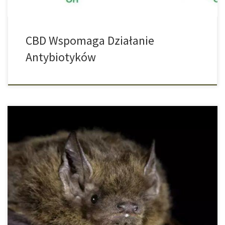
CBD Wspomaga Działanie
Antybiotyków
Tekst ten odpowiada specyfikacjom literatury medycznej,
wytycznym medycznym i aktualnym badaniom oraz został
zweryfikowany przez ekspertów medycznych. Na początku roku w
Chinach został zidentyfikowany nowy rodzaj śmiercionośnego
wirusa o nazwie Coronavirus. W międzyczasie tysiące ludzi na
całym świecie zostało zarażonych. Eksperci wyjaśniają, jak można
się zarazić, jak niebezpieczna jest infekcja […]