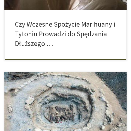
Czy Wczesne Spożycie Marihuany i
Tytoniu Prowadzi do Spędzania
Dłuższego …
Z grobów cmentarzyska sprzed 2500 lat znajdującego się w
górach Pamir na wysokości 3000 metrów archeolodzy wydobyli
naczynia do palenia, zawierające ślady konopi bogatej w
cannabinoidy, czyli marihuany. Starożytna fajka haszyszowa.
Według przeprowadzonych analiz ludzie zamieszkujący góry
Pamir już przed 2500 laty palili bogate w cannabinoidy konopie w
specjalnie do […]