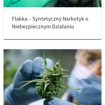
Flakka – Syntetyczny Narkotyk o
Niebezpiecznym Działaniu
W jaki sposób CBD może pomóc osobom uzależnionym od THC?
Jak bardzo zróżnicowana jest roślina marihuany, i że jest czymś
więcej niż tylko THC, pokazują niedawno opublikowane w
prestiżowym czasopiśmie medycznym „The Lancet Psychiatry”
badania z University College w Londynie (UCL). Jak się okazuje,
marihuana jest pomocna w leczeniu uzależnienia […]